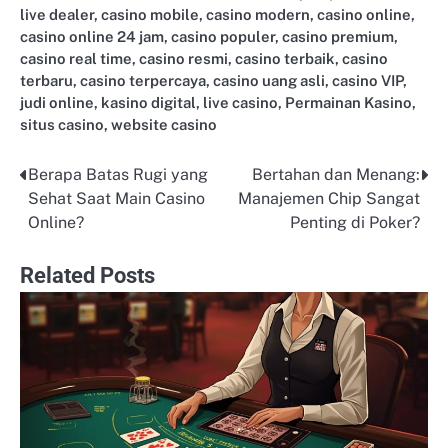
live dealer
,
casino mobile
,
casino modern
,
casino online
,
casino online 24 jam
,
casino populer
,
casino premium
,
casino real time
,
casino resmi
,
casino terbaik
,
casino
terbaru
,
casino terpercaya
,
casino uang asli
,
casino VIP
,
judi online
,
kasino digital
,
live casino
,
Permainan Kasino
,
situs casino
,
website casino
Berapa Batas Rugi yang
Bertahan dan Menang:
Post
Sehat Saat Main Casino
Manajemen Chip Sangat
navigation
Online?
Penting di Poker?
Related Posts