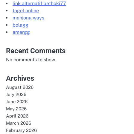
link alternatif bethoki77
togel online
mahjong ways
bolagg
amergg
Recent Comments
No comments to show.
Archives
August 2026
July 2026
June 2026
May 2026
April 2026
March 2026
February 2026