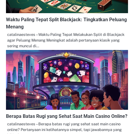
Waktu Paling Tepat Split Blackjack: Tingkatkan Peluang
Menang
catalinaesteves – Waktu Paling Tepat Melakukan Split di Blackjack
agar Peluang Menang Meningkat adalah pertanyaan klasik yang
sering muncul di…
Berapa Batas Rugi yang Sehat Saat Main Casino Online?
catalinaesteves – Berapa batas rugi yang sehat saat main casino
online? Pertanyaan ini kelihatannya simpel, tapi jawabannya yang