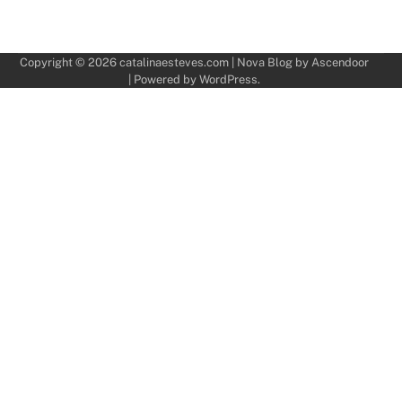
Copyright © 2026
catalinaesteves.com
| Nova Blog by
Ascendoor
| Powered by
WordPress
.