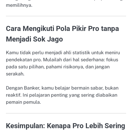
memilihnya.
Cara Mengikuti Pola Pikir Pro tanpa
Menjadi Sok Jago
Kamu tidak perlu menjadi ahli statistik untuk meniru
pendekatan pro. Mulailah dari hal sederhana: fokus
pada satu pilihan, pahami risikonya, dan jangan
serakah.
Dengan Banker, kamu belajar bermain sabar, bukan
reaktif. Ini pelajaran penting yang sering diabaikan
pemain pemula.
Kesimpulan: Kenapa Pro Lebih Sering