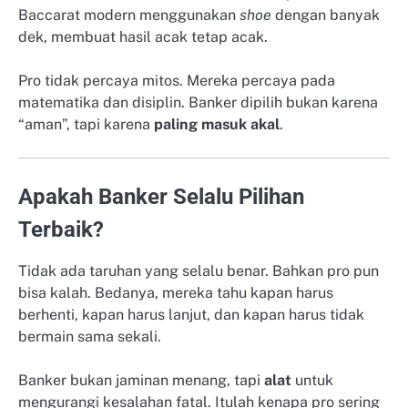
Baccarat modern menggunakan
shoe
dengan banyak
dek, membuat hasil acak tetap acak.
Pro tidak percaya mitos. Mereka percaya pada
matematika dan disiplin. Banker dipilih bukan karena
“aman”, tapi karena
paling masuk akal
.
Apakah Banker Selalu Pilihan
Terbaik?
Tidak ada taruhan yang selalu benar. Bahkan pro pun
bisa kalah. Bedanya, mereka tahu kapan harus
berhenti, kapan harus lanjut, dan kapan harus tidak
bermain sama sekali.
Banker bukan jaminan menang, tapi
alat
untuk
mengurangi kesalahan fatal. Itulah kenapa pro sering