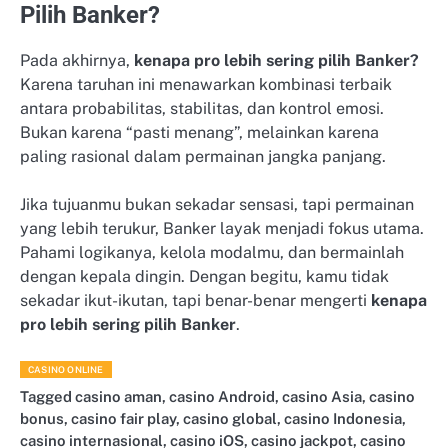
Pilih Banker?
Pada akhirnya,
kenapa pro lebih sering pilih Banker?
Karena taruhan ini menawarkan kombinasi terbaik
antara probabilitas, stabilitas, dan kontrol emosi.
Bukan karena “pasti menang”, melainkan karena
paling rasional dalam permainan jangka panjang.
Jika tujuanmu bukan sekadar sensasi, tapi permainan
yang lebih terukur, Banker layak menjadi fokus utama.
Pahami logikanya, kelola modalmu, dan bermainlah
dengan kepala dingin. Dengan begitu, kamu tidak
sekadar ikut-ikutan, tapi benar-benar mengerti
kenapa
pro lebih sering pilih Banker
.
CASINO ONLINE
Tagged
casino aman
,
casino Android
,
casino Asia
,
casino
bonus
,
casino fair play
,
casino global
,
casino Indonesia
,
casino internasional
,
casino iOS
,
casino jackpot
,
casino