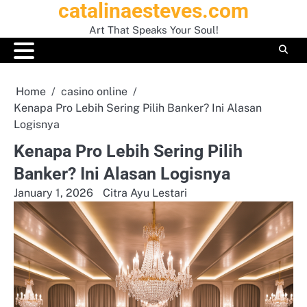
catalinaesteves.com
Skip
to
Art That Speaks Your Soul!
content
Home
casino online
Kenapa Pro Lebih Sering Pilih Banker? Ini Alasan
Logisnya
Kenapa Pro Lebih Sering Pilih
Banker? Ini Alasan Logisnya
January 1, 2026
Citra Ayu Lestari