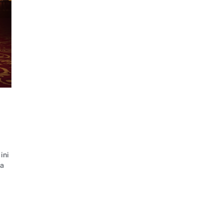
ini
ka