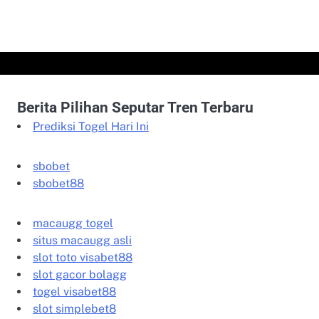
Berita Pilihan Seputar Tren Terbaru
Prediksi Togel Hari Ini
sbobet
sbobet88
macaugg togel
situs macaugg asli
slot toto visabet88
slot gacor bolagg
togel visabet88
slot simplebet8