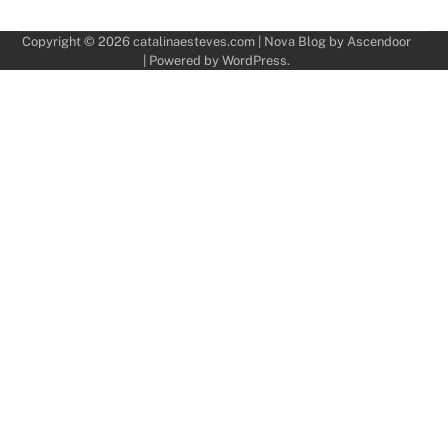
Copyright © 2026
catalinaesteves.com
| Nova Blog by
Ascendoor
| Powered by
WordPress
.