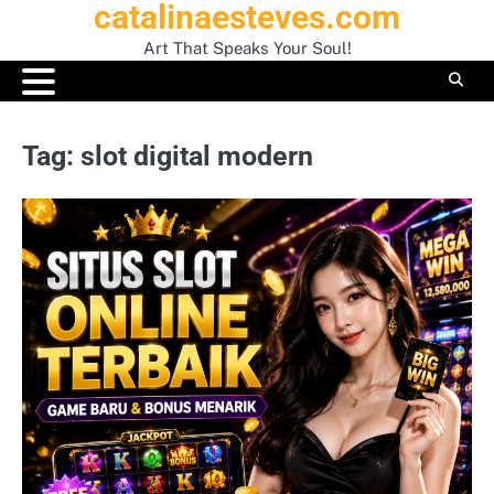
catalinaesteves.com
Skip
to
Art That Speaks Your Soul!
content
Tag:
slot digital modern