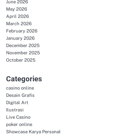
June 2026
May 2026
April 2026
March 2026
February 2026
January 2026
December 2025
November 2025
October 2025
Categories
casino online
Desain Grafis
Digital Art
Ilustrasi
Live Casino
poker online
Showcase Karya Personal