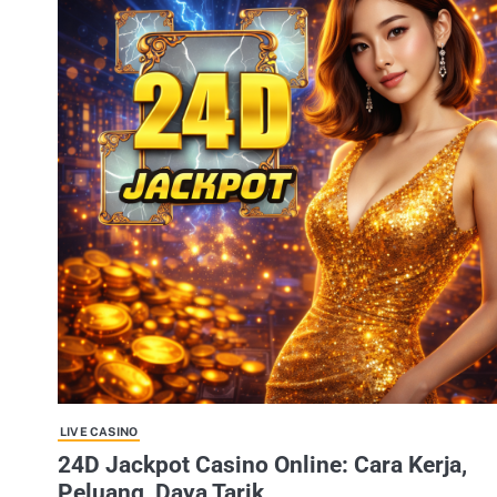
LIVE CASINO
24D Jackpot Casino Online: Cara Kerja,
Peluang, Daya Tarik