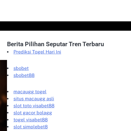
Berita Pilihan Seputar Tren Terbaru
Prediksi Togel Hari Ini
sbobet
sbobet88
macaugg togel
situs macaugg asli
slot toto visabet88
slot gacor bolagg
togel visabet88
slot simplebet8