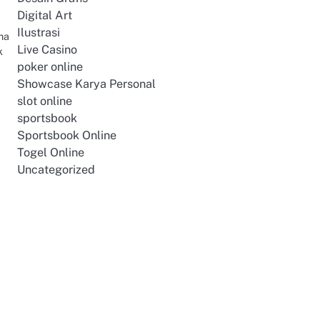
Digital Art
Ilustrasi
ma
Live Casino
k
poker online
Showcase Karya Personal
slot online
sportsbook
Sportsbook Online
Togel Online
Uncategorized