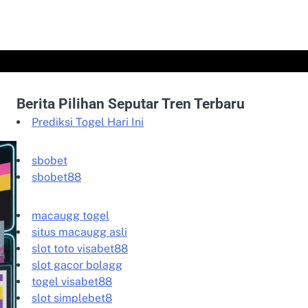
Berita Pilihan Seputar Tren Terbaru
Prediksi Togel Hari Ini
sbobet
sbobet88
macaugg togel
situs macaugg asli
slot toto visabet88
slot gacor bolagg
togel visabet88
slot simplebet8