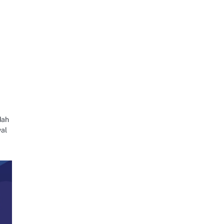
dah
wal