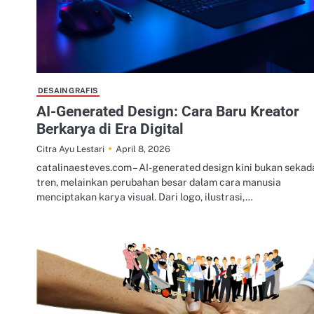
DESAIN GRAFIS
AI-Generated Design: Cara Baru Kreator
Berkarya di Era Digital
April 8, 2026
Citra Ayu Lestari
catalinaesteves.com – AI-generated design kini bukan sekad
tren, melainkan perubahan besar dalam cara manusia
menciptakan karya visual. Dari logo, ilustrasi,…