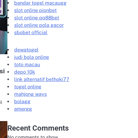
bandar togel macaugg
slot online pionbet
slot online qq88bet
slot online pola gacor
sbobet official
dewatogel
judi bola online
toto macau
si
depo 10k
link alternatif bethoki77
togel online
mahjong ways
bolagg
il
amergg
Recent Comments
No comments to show.