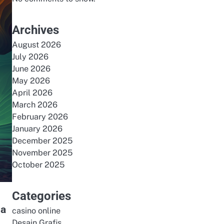
Archives
August 2026
July 2026
June 2026
May 2026
April 2026
March 2026
February 2026
January 2026
December 2025
November 2025
October 2025
Categories
na
casino online
Desain Grafis