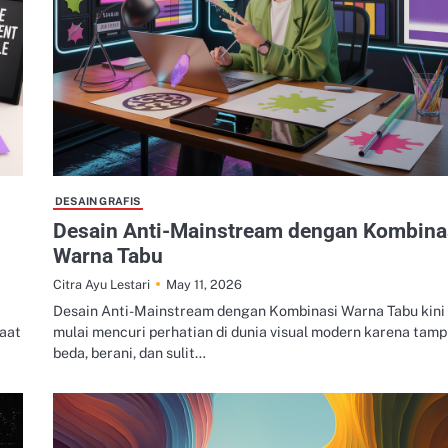
DESAIN GRAFIS
Desain Anti-Mainstream dengan Kombina
Warna Tabu
May 11, 2026
Citra Ayu Lestari
Desain Anti-Mainstream dengan Kombinasi Warna Tabu kini
Saat
mulai mencuri perhatian di dunia visual modern karena tamp
beda, berani, dan sulit…