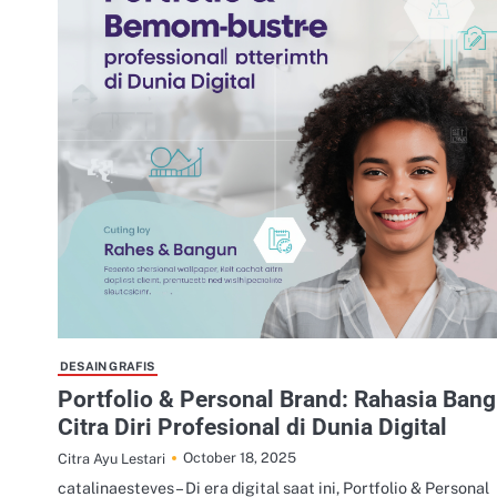
DESAIN GRAFIS
Portfolio & Personal Brand: Rahasia Ban
Citra Diri Profesional di Dunia Digital
October 18, 2025
Citra Ayu Lestari
catalinaesteves – Di era digital saat ini, Portfolio & Personal