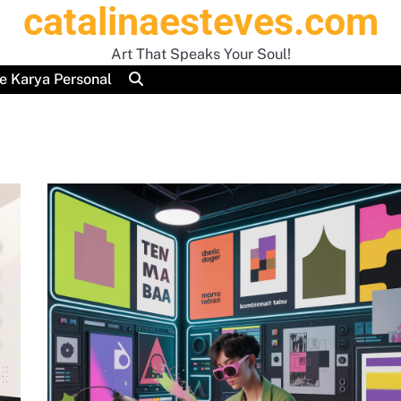
catalinaesteves.com
Art That Speaks Your Soul!
 Karya Personal