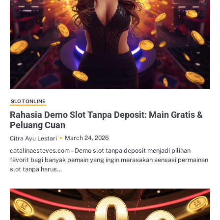
SLOT ONLINE
Rahasia Demo Slot Tanpa Deposit: Main Gratis &
Peluang Cuan
March 24, 2026
Citra Ayu Lestari
catalinaesteves.com – Demo slot tanpa deposit menjadi pilihan
favorit bagi banyak pemain yang ingin merasakan sensasi permainan
slot tanpa harus…