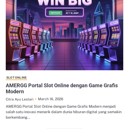
SLOT ONLINE
AMERGG Portal Slot Online dengan Game Grafis
Modern
March 16, 2026
Citra Ayu Lestari
AMERGG Portal Slot Online dengan Game Grafis Modern menjadi
salah satu inovasi menarik dalam dunia hiburan digital yang semakin
berkembang…