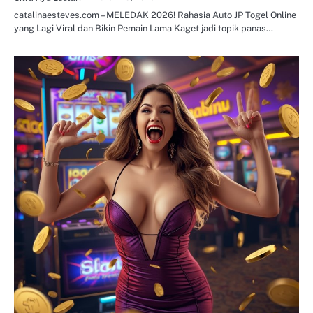
catalinaesteves.com – MELEDAK 2026! Rahasia Auto JP Togel Online
yang Lagi Viral dan Bikin Pemain Lama Kaget jadi topik panas…