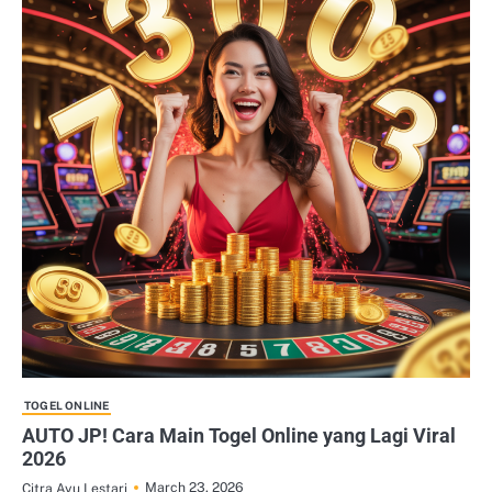
TOGEL ONLINE
AUTO JP! Cara Main Togel Online yang Lagi Viral
2026
March 23, 2026
Citra Ayu Lestari