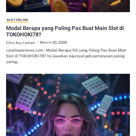
SLOT ONLINE
Modal Berapa yang Paling Pas Buat Main Slot di
TOKOHOKI78?
March 20, 2026
Citra Ayu Lestari
catalinaesteves.com – Modal Berapa Sih yang Paling Pas Buat Main
Slot di TOKOHOKI78? Ini Jawaban Jujurnya! jadi pertanyaan paling
sering…