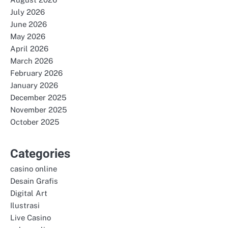
July 2026
June 2026
May 2026
April 2026
March 2026
February 2026
January 2026
December 2025
November 2025
October 2025
Categories
casino online
Desain Grafis
Digital Art
Ilustrasi
Live Casino