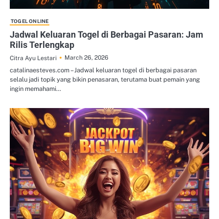
TOGEL ONLINE
Jadwal Keluaran Togel di Berbagai Pasaran: Jam
Rilis Terlengkap
March 26, 2026
Citra Ayu Lestari
catalinaesteves.com – Jadwal keluaran togel di berbagai pasaran
selalu jadi topik yang bikin penasaran, terutama buat pemain yang
ingin memahami…