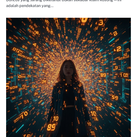
adalah pendekatan yang…