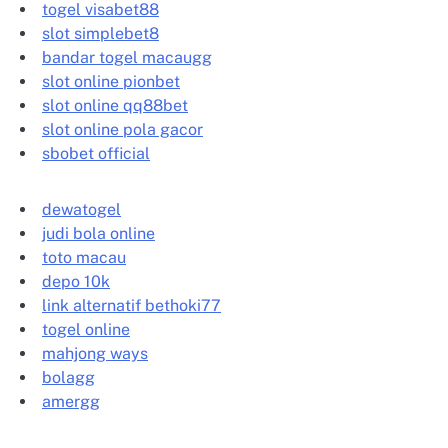
togel visabet88
slot simplebet8
bandar togel macaugg
slot online pionbet
slot online qq88bet
slot online pola gacor
sbobet official
dewatogel
judi bola online
toto macau
depo 10k
link alternatif bethoki77
togel online
mahjong ways
bolagg
amergg