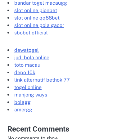
bandar togel macaugg
slot online pionbet
slot online qq88bet
slot online pola gacor
sbobet official
dewatogel
judi bola online
toto macau
depo 10k
link alternatif bethoki77
togel online
mahjong ways
bolagg
amergg
Recent Comments
No comments to show.