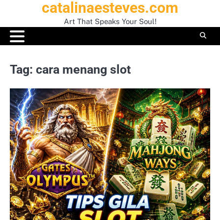
catalinaesteves.com
Skip
to
Art That Speaks Your Soul!
content
Tag:
cara menang slot