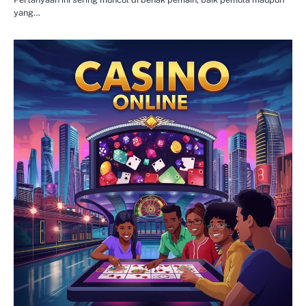
yang…