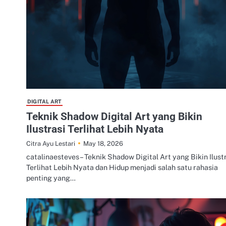
DIGITAL ART
Teknik Shadow Digital Art yang Bikin
Ilustrasi Terlihat Lebih Nyata
May 18, 2026
Citra Ayu Lestari
catalinaesteves – Teknik Shadow Digital Art yang Bikin Ilust
Terlihat Lebih Nyata dan Hidup menjadi salah satu rahasia
penting yang…