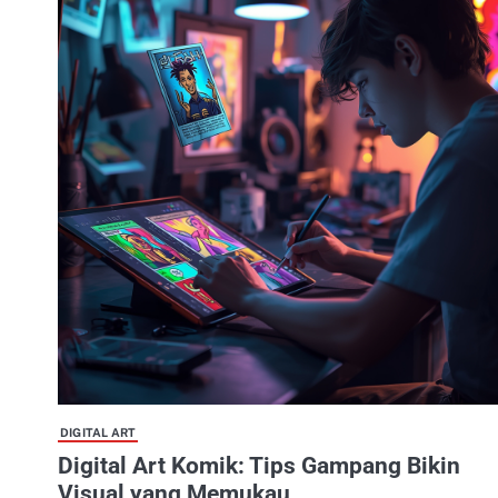
DIGITAL ART
Digital Art Komik: Tips Gampang Bikin
Visual yang Memukau