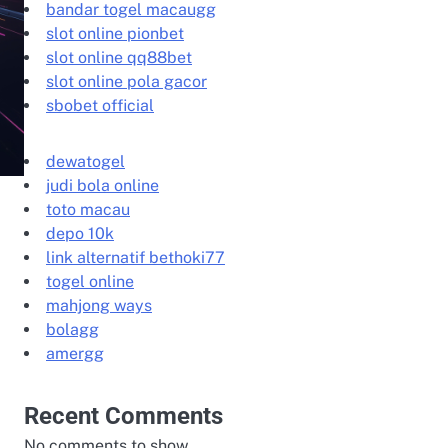
bandar togel macaugg
slot online pionbet
slot online qq88bet
slot online pola gacor
sbobet official
dewatogel
judi bola online
toto macau
depo 10k
link alternatif bethoki77
togel online
mahjong ways
bolagg
amergg
Recent Comments
No comments to show.