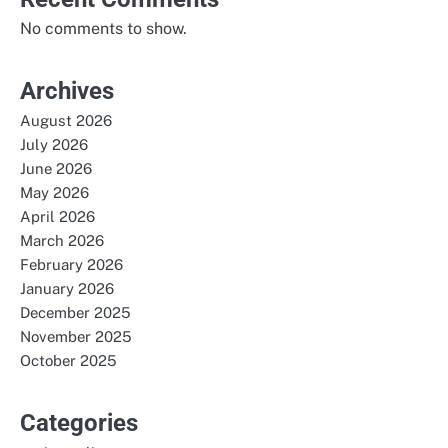
No comments to show.
Archives
August 2026
July 2026
June 2026
May 2026
April 2026
March 2026
February 2026
January 2026
December 2025
November 2025
October 2025
Categories