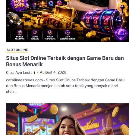
SLOT ONLINE
Situs Slot Online Terbaik dengan Game Baru dan
Bonus Menarik
August 4, 2026
Citra Ayu Lestari
catalinaesteves.com – Situs Slot Online Terbaik dengan Game Baru
dan Bonus Menarik menjadi salah satu topik yang banyak dicari
oleh…