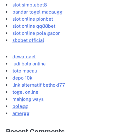
slot simplebet8
bandar togel macaugg
slot online pionbet
slot online qq88bet
slot online pola gacor
sbobet official
dewatogel
judi bola online
toto macau
depo 10k
link alternatif bethoki77
togel online
mahjong ways
bolagg
amergg
Recent Comments