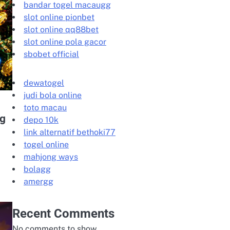
bandar togel macaugg
slot online pionbet
slot online qq88bet
slot online pola gacor
sbobet official
dewatogel
judi bola online
toto macau
ng
depo 10k
link alternatif bethoki77
togel online
mahjong ways
bolagg
amergg
Recent Comments
No comments to show.