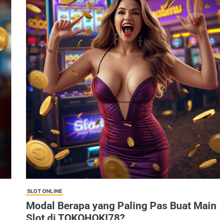
SLOT ONLINE
Modal Berapa yang Paling Pas Buat Main
Slot di TOKOHOKI78?