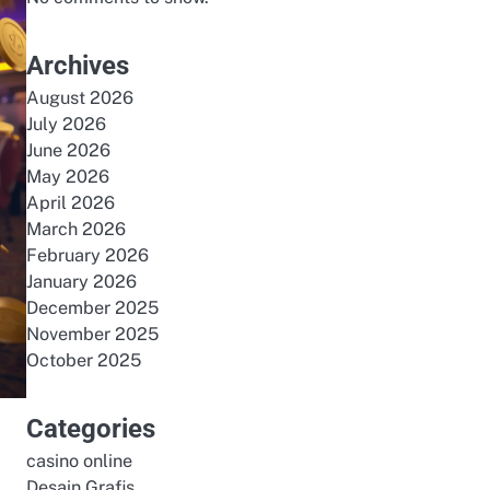
Archives
August 2026
July 2026
June 2026
May 2026
April 2026
March 2026
February 2026
January 2026
December 2025
November 2025
October 2025
Categories
casino online
Desain Grafis