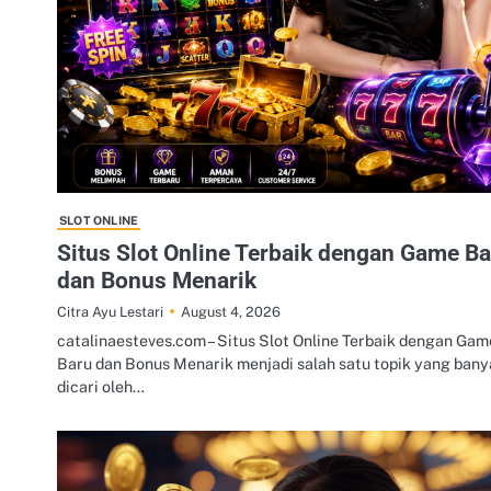
SLOT ONLINE
Situs Slot Online Terbaik dengan Game B
dan Bonus Menarik
August 4, 2026
Citra Ayu Lestari
catalinaesteves.com – Situs Slot Online Terbaik dengan Gam
Baru dan Bonus Menarik menjadi salah satu topik yang ban
dicari oleh…