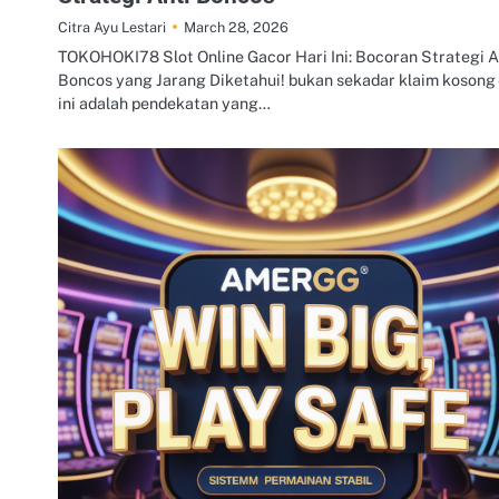
March 28, 2026
Citra Ayu Lestari
TOKOHOKI78 Slot Online Gacor Hari Ini: Bocoran Strategi A
Boncos yang Jarang Diketahui! bukan sekadar klaim koson
ini adalah pendekatan yang…