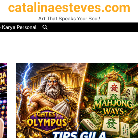
catalinaesteves.com
Art That Speaks Your Soul!
 Karya Personal