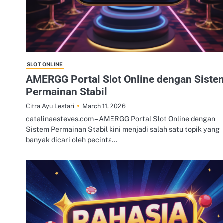
SLOT ONLINE
AMERGG Portal Slot Online dengan Siste
Permainan Stabil
March 11, 2026
Citra Ayu Lestari
catalinaesteves.com – AMERGG Portal Slot Online dengan
Sistem Permainan Stabil kini menjadi salah satu topik yang
banyak dicari oleh pecinta…