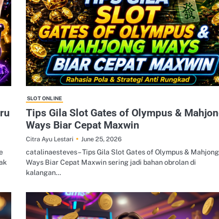
SLOT ONLINE
aru
Tips Gila Slot Gates of Olympus & Mahjo
Ways Biar Cepat Maxwin
June 25, 2026
Citra Ayu Lestari
e
catalinaesteves – Tips Gila Slot Gates of Olympus & Mahjong
yak
Ways Biar Cepat Maxwin sering jadi bahan obrolan di
kalangan…