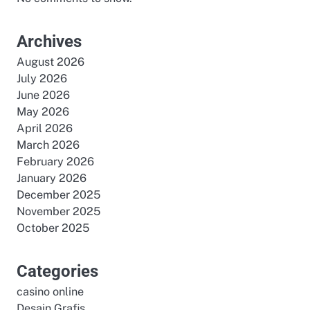
Archives
August 2026
July 2026
June 2026
May 2026
April 2026
March 2026
February 2026
January 2026
December 2025
November 2025
October 2025
Categories
casino online
Desain Grafis