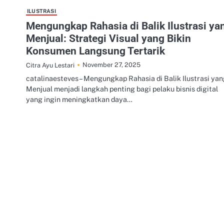
ILUSTRASI
Mengungkap Rahasia di Balik Ilustrasi ya
Menjual: Strategi Visual yang Bikin
Konsumen Langsung Tertarik
November 27, 2025
Citra Ayu Lestari
catalinaesteves – Mengungkap Rahasia di Balik Ilustrasi ya
Menjual menjadi langkah penting bagi pelaku bisnis digital
yang ingin meningkatkan daya…