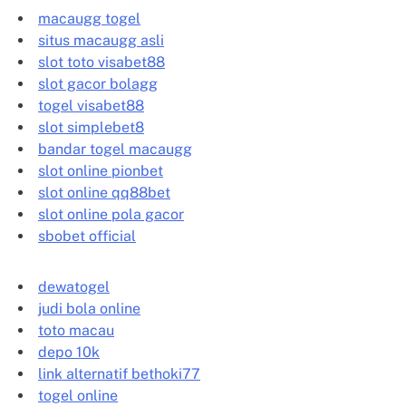
macaugg togel
situs macaugg asli
slot toto visabet88
slot gacor bolagg
togel visabet88
slot simplebet8
bandar togel macaugg
slot online pionbet
slot online qq88bet
slot online pola gacor
sbobet official
dewatogel
judi bola online
toto macau
depo 10k
link alternatif bethoki77
togel online