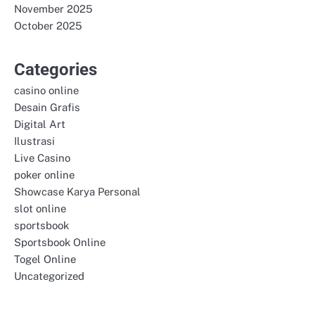
November 2025
October 2025
Categories
casino online
Desain Grafis
Digital Art
Ilustrasi
Live Casino
poker online
Showcase Karya Personal
slot online
sportsbook
Sportsbook Online
Togel Online
Uncategorized