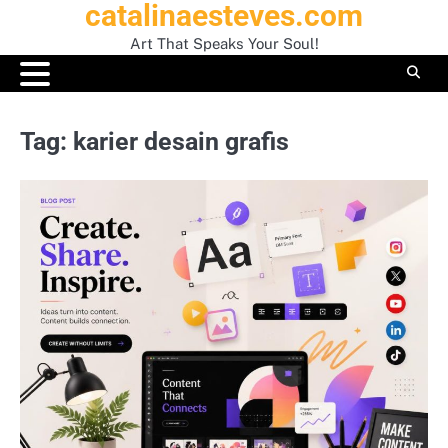
catalinaesteves.com
Skip
to
Art That Speaks Your Soul!
content
Tag:
karier desain grafis