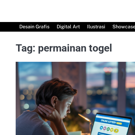
Skip
to
content
Desain Grafis
Digital Art
Ilustrasi
Showcase
Tag:
permainan togel