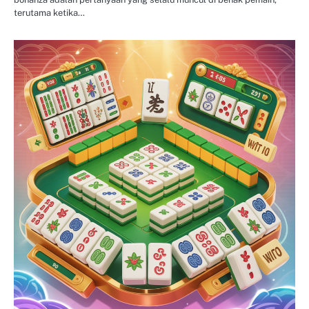
terutama ketika…