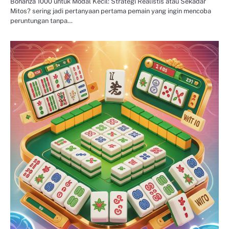
Bonanza 1000 untuk Modal Kecil: Strategi Realistis atau Sekadar
Mitos? sering jadi pertanyaan pertama pemain yang ingin mencoba
peruntungan tanpa…