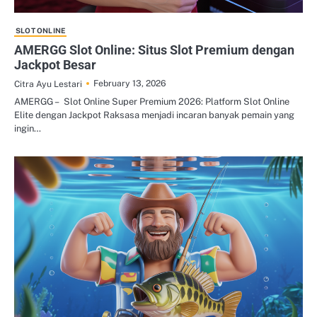
SLOT ONLINE
AMERGG Slot Online: Situs Slot Premium dengan
Jackpot Besar
February 13, 2026
Citra Ayu Lestari
AMERGG – Slot Online Super Premium 2026: Platform Slot Online
Elite dengan Jackpot Raksasa menjadi incaran banyak pemain yang
ingin…