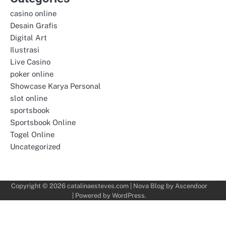
casino online
Desain Grafis
Digital Art
Ilustrasi
Live Casino
poker online
Showcase Karya Personal
slot online
sportsbook
Sportsbook Online
Togel Online
Uncategorized
Copyright © 2026
catalinaesteves.com
| Nova Blog by
Ascendoor
| Powered by
WordPress
.