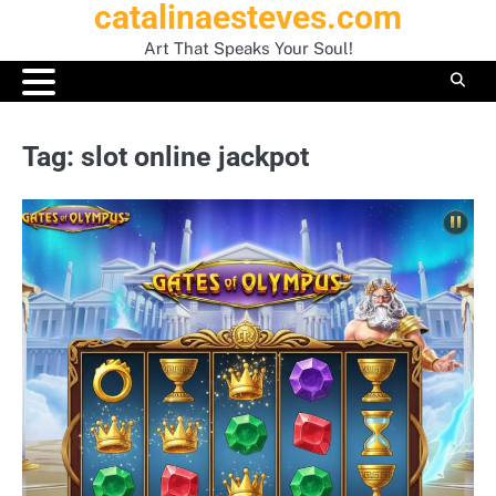
catalinaesteves.com
Skip
to
Art That Speaks Your Soul!
content
Tag:
slot online jackpot