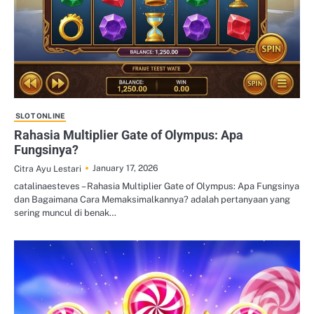
SLOT ONLINE
Rahasia Multiplier Gate of Olympus: Apa
Fungsinya?
January 17, 2026
Citra Ayu Lestari
catalinaesteves – Rahasia Multiplier Gate of Olympus: Apa Fungsinya
dan Bagaimana Cara Memaksimalkannya? adalah pertanyaan yang
sering muncul di benak…