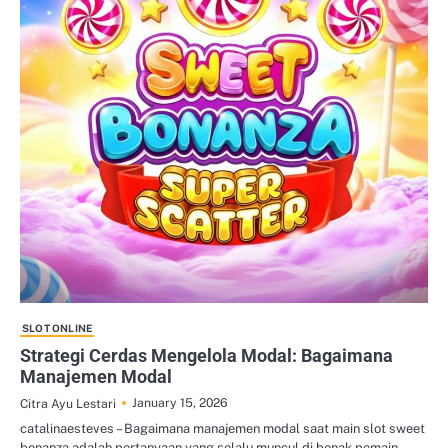
SLOT ONLINE
Strategi Cerdas Mengelola Modal: Bagaimana
Manajemen Modal
January 15, 2026
Citra Ayu Lestari
catalinaesteves – Bagaimana manajemen modal saat main slot sweet
bonanza adalah pertanyaan yang selalu muncul di benak pemain,