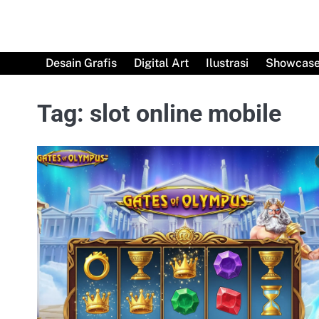
Skip
to
content
Desain Grafis
Digital Art
Ilustrasi
Showcase
Tag:
slot online mobile