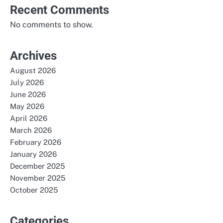
Recent Comments
No comments to show.
Archives
August 2026
July 2026
June 2026
May 2026
April 2026
March 2026
February 2026
January 2026
December 2025
November 2025
October 2025
Categories