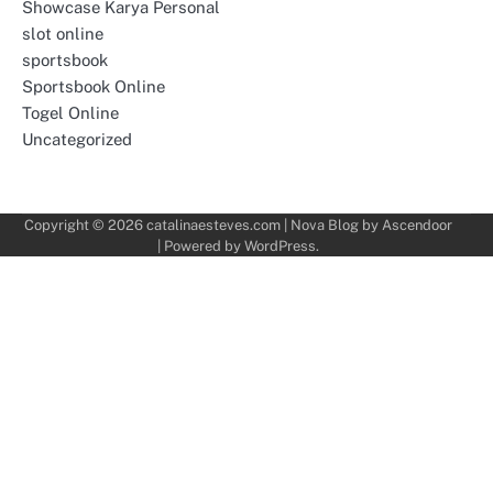
Showcase Karya Personal
slot online
sportsbook
Sportsbook Online
Togel Online
Uncategorized
Copyright © 2026
catalinaesteves.com
| Nova Blog by
Ascendoor
| Powered by
WordPress
.