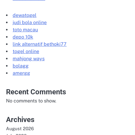
dewatogel
judi bola online
toto macau
depo 10k
link alternatif bethoki77
togel online
mahjong ways
bolagg
amergg
Recent Comments
No comments to show.
Archives
August 2026