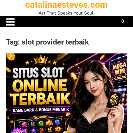
catalinaesteves.com
Skip
to
Art That Speaks Your Soul!
content
Tag:
slot provider terbaik