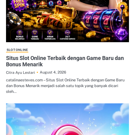
SLOT ONLINE
Situs Slot Online Terbaik dengan Game Baru dan
Bonus Menarik
August 4, 2026
Citra Ayu Lestari
catalinaesteves.com – Situs Slot Online Terbaik dengan Game Baru
dan Bonus Menarik menjadi salah satu topik yang banyak dicari
oleh…