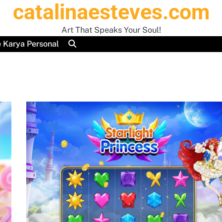
catalinaesteves.com
Art That Speaks Your Soul!
 Karya Personal