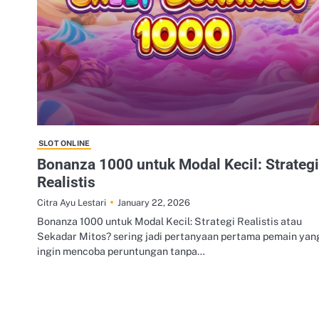
SLOT ONLINE
Bonanza 1000 untuk Modal Kecil: Strategi
Realistis
January 22, 2026
Citra Ayu Lestari
Bonanza 1000 untuk Modal Kecil: Strategi Realistis atau
Sekadar Mitos? sering jadi pertanyaan pertama pemain yan
ingin mencoba peruntungan tanpa…