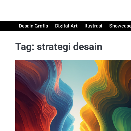
Skip
to
content
Desain Grafis
Digital Art
Ilustrasi
Showcase
Tag:
strategi desain