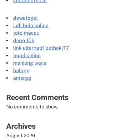
sbobet official
dewatogel
judi bola online
toto macau
depo 10k
link alternatif bethoki77
togel online
mahjong ways
bolagg
amergg
Recent Comments
No comments to show.
Archives
August 2026