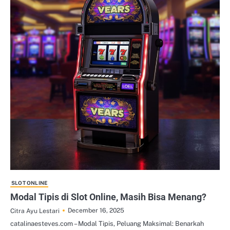
SLOT ONLINE
Modal Tipis di Slot Online, Masih Bisa Menang?
December 16, 2025
Citra Ayu Lestari
catalinaesteves.com – Modal Tipis, Peluang Maksimal: Benarkah