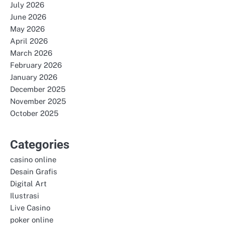
July 2026
June 2026
May 2026
April 2026
March 2026
February 2026
January 2026
December 2025
November 2025
October 2025
Categories
casino online
Desain Grafis
Digital Art
Ilustrasi
Live Casino
poker online