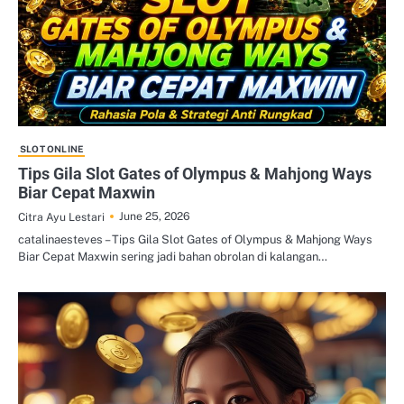
SLOT ONLINE
Tips Gila Slot Gates of Olympus & Mahjong Ways
Biar Cepat Maxwin
June 25, 2026
Citra Ayu Lestari
catalinaesteves – Tips Gila Slot Gates of Olympus & Mahjong Ways
Biar Cepat Maxwin sering jadi bahan obrolan di kalangan…