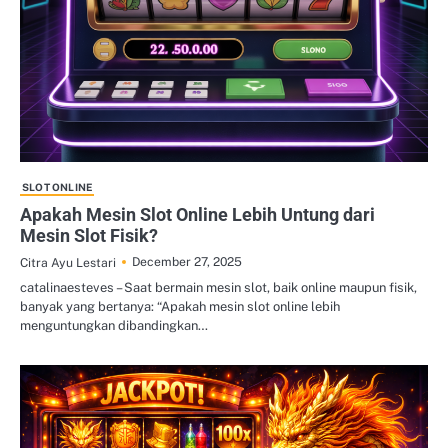
SLOT ONLINE
Apakah Mesin Slot Online Lebih Untung dari
Mesin Slot Fisik?
December 27, 2025
Citra Ayu Lestari
catalinaesteves – Saat bermain mesin slot, baik online maupun fisik,
banyak yang bertanya: “Apakah mesin slot online lebih
menguntungkan dibandingkan…