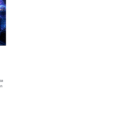
pa
an