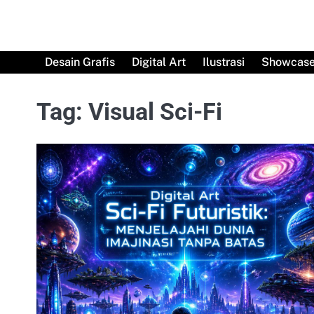
Skip
to
content
Desain Grafis
Digital Art
Ilustrasi
Showcase
Tag:
Visual Sci-Fi