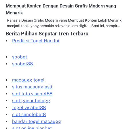
Membuat Konten Dengan Desain Grafis Modern yang
Menarik
Rahasia Desain Grafis Modern yang Membuat Konten Lebih Menarik
menjadi topik yang semakin relevan di era digital. Saat ini, hampir…
Berita Pilihan Seputar Tren Terbaru
Prediksi Togel Hari Ini
sbobet
sbobet88
macaugg togel
situs macaugg asli
slot toto visabet88
slot gacor bolagg
togel visabet88
slot simplebet8
bandar togel macaugg
slot online pionbet