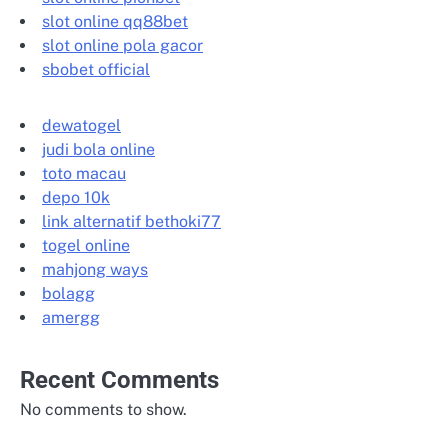
slot online qq88bet
slot online pola gacor
sbobet official
dewatogel
judi bola online
toto macau
depo 10k
link alternatif bethoki77
togel online
mahjong ways
bolagg
amergg
Recent Comments
No comments to show.