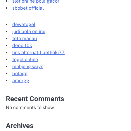
slot online pola gacor
sbobet official
dewatogel
judi bola online
toto macau
depo 10k
link alternatif bethoki77
togel online
mahjong ways
bolagg
amergg
Recent Comments
No comments to show.
Archives