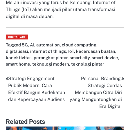
Melalui inovasi yang terus berkembang, Internet of
Things (IoT) akan menjadi pilar utama transformasi
digital di masa depan.
DIGITAL ART
Tagged
5G
,
AI
,
automation
,
cloud computing
,
digitalisasi
,
internet of things
,
IoT
,
kecerdasan buatan
,
konektivitas
,
perangkat pintar
,
smart city
,
smart device
,
smart home
,
teknologi modern
,
teknologi pintar
Strategi Engagement
Personal Branding:
Post
Publik Modern: Cara
Strategi Cerdas
navigation
Efektif Bangun Kedekatan
Membangun Citra Diri
dan Kepercayaan Audiens
yang Menguntungkan di
Era Digital
Related Posts