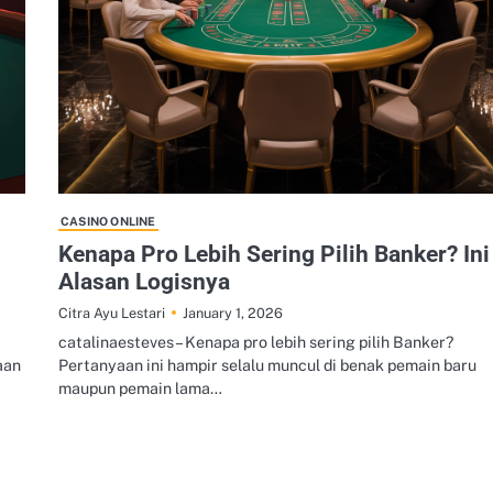
CASINO ONLINE
Kenapa Pro Lebih Sering Pilih Banker? Ini
Alasan Logisnya
January 1, 2026
Citra Ayu Lestari
catalinaesteves – Kenapa pro lebih sering pilih Banker?
aan
Pertanyaan ini hampir selalu muncul di benak pemain baru
maupun pemain lama…