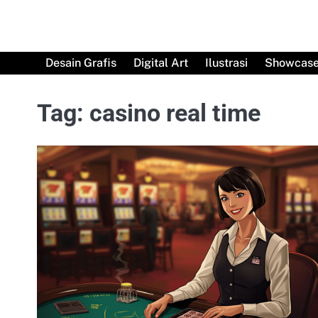
Skip
to
content
Desain Grafis
Digital Art
Ilustrasi
Showcase
Tag:
casino real time