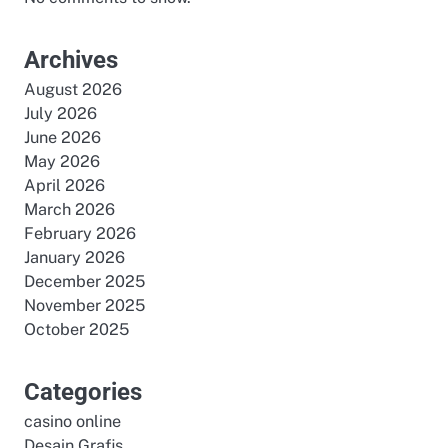
Archives
August 2026
July 2026
June 2026
May 2026
April 2026
March 2026
February 2026
January 2026
December 2025
November 2025
October 2025
Categories
casino online
Desain Grafis