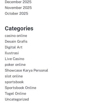
December 2025
November 2025
October 2025
Categories
casino online
Desain Grafis
Digital Art
Ilustrasi
Live Casino
poker online
Showcase Karya Personal
slot online
sportsbook
Sportsbook Online
Togel Online
Uncategorized