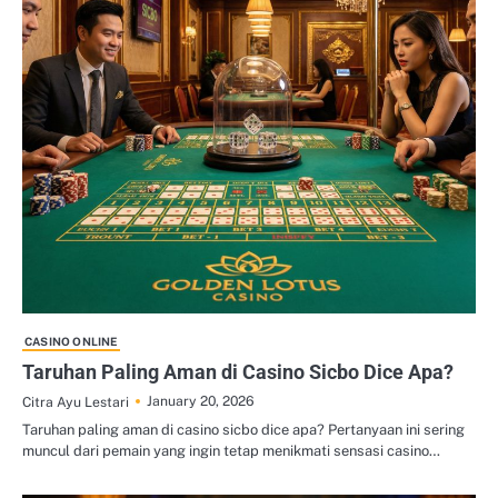
CASINO ONLINE
Taruhan Paling Aman di Casino Sicbo Dice Apa?
January 20, 2026
Citra Ayu Lestari
Taruhan paling aman di casino sicbo dice apa? Pertanyaan ini sering
muncul dari pemain yang ingin tetap menikmati sensasi casino…