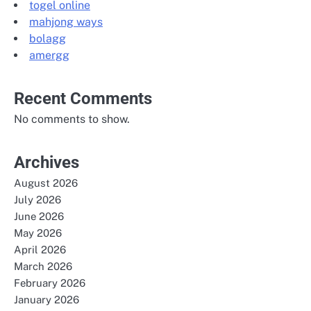
togel online
mahjong ways
bolagg
amergg
Recent Comments
No comments to show.
Archives
August 2026
July 2026
June 2026
May 2026
April 2026
March 2026
February 2026
January 2026