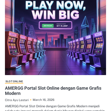
SLOT ONLINE
AMERGG Portal Slot Online dengan Game Grafis
Modern
March 16, 2026
Citra Ayu Lestari
AMERGG Portal Slot Online dengan Game Grafis Modern menjadi
salah satu inovasi menarik dalam dunia hiburan digital yang semakin