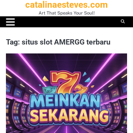
catalinaesteves.com
Skip
to
Art That Speaks Your Soul!
content
Tag:
situs slot AMERGG terbaru