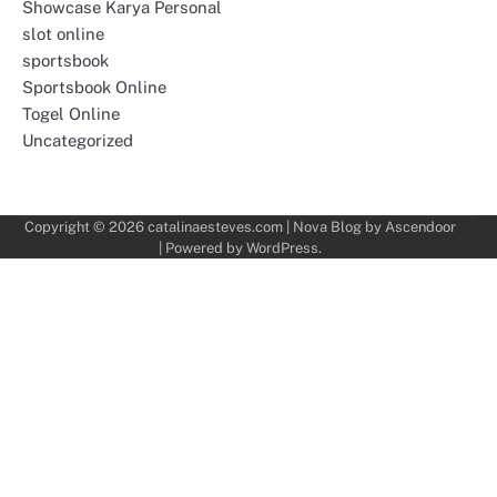
Showcase Karya Personal
slot online
sportsbook
Sportsbook Online
Togel Online
Uncategorized
Copyright © 2026
catalinaesteves.com
| Nova Blog by
Ascendoor
| Powered by
WordPress
.