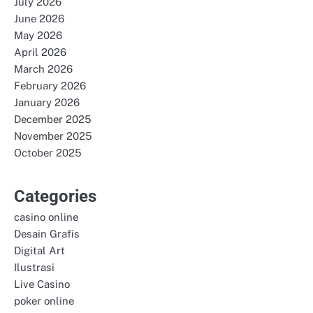
July 2026
June 2026
May 2026
April 2026
March 2026
February 2026
January 2026
December 2025
November 2025
October 2025
Categories
casino online
Desain Grafis
Digital Art
Ilustrasi
Live Casino
poker online