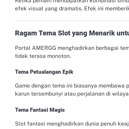
Ketika pemain mendapatkan kombinasi simb
efek visual yang dramatis. Efek ini member
Ragam Tema Slot yang Menarik untu
Portal AMERGG menghadirkan berbagai te
tidak terasa monoton.
Tema Petualangan Epik
Game dengan tema ini biasanya membawa pem
karun tersembunyi atau perjalanan di wilaya
Tema Fantasi Magis
Slot fantasi menghadirkan dunia penuh keaja