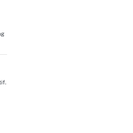
ng
if.