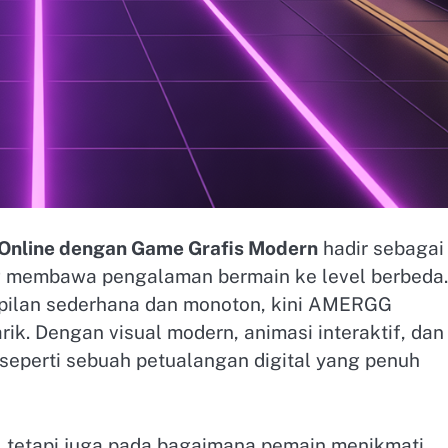
Online dengan Game Grafis Modern
hadir sebagai
ang membawa pengalaman bermain ke level berbeda.
ampilan sederhana dan monoton, kini AMERGG
ik. Dengan visual modern, animasi interaktif, dan
 seperti sebuah petualangan digital yang penuh
n, tetapi juga pada bagaimana pemain menikmati