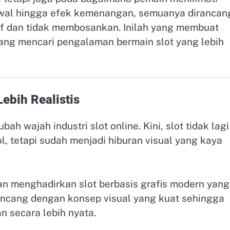
 awal hingga efek kemenangan, semuanya dirancan
if dan tidak membosankan. Inilah yang membuat
ang mencari pengalaman bermain slot yang lebih
Lebih Realistis
h wajah industri slot online. Kini, slot tidak lagi
, tetapi sudah menjadi hiburan visual yang kaya
 menghadirkan slot berbasis grafis modern yang
dirancang dengan konsep visual yang kuat sehingga
 secara lebih nyata.