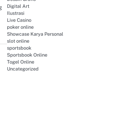
Digital Art
g
Ilustrasi
Live Casino
poker online
Showcase Karya Personal
slot online
sportsbook
Sportsbook Online
Togel Online
Uncategorized