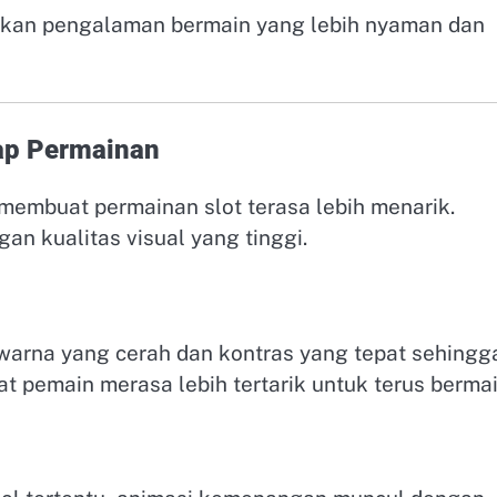
akan pengalaman bermain yang lebih nyaman dan
ap Permainan
 membuat permainan slot terasa lebih menarik.
 kualitas visual yang tinggi.
arna yang cerah dan kontras yang tepat sehingg
at pemain merasa lebih tertarik untuk terus bermai