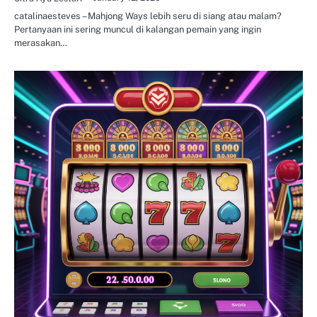
catalinaesteves – Mahjong Ways lebih seru di siang atau malam?
Pertanyaan ini sering muncul di kalangan pemain yang ingin
merasakan…