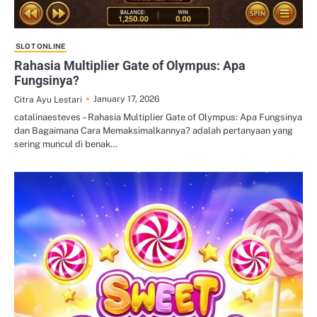
SLOT ONLINE
Rahasia Multiplier Gate of Olympus: Apa
Fungsinya?
January 17, 2026
Citra Ayu Lestari
catalinaesteves – Rahasia Multiplier Gate of Olympus: Apa Fungsinya
dan Bagaimana Cara Memaksimalkannya? adalah pertanyaan yang
sering muncul di benak…