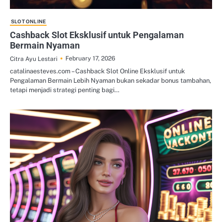
SLOT ONLINE
Cashback Slot Eksklusif untuk Pengalaman
Bermain Nyaman
February 17, 2026
Citra Ayu Lestari
catalinaesteves.com – Cashback Slot Online Eksklusif untuk
Pengalaman Bermain Lebih Nyaman bukan sekadar bonus tambahan,
tetapi menjadi strategi penting bagi…