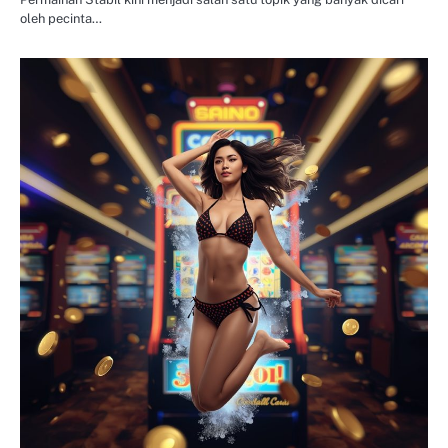
oleh pecinta…