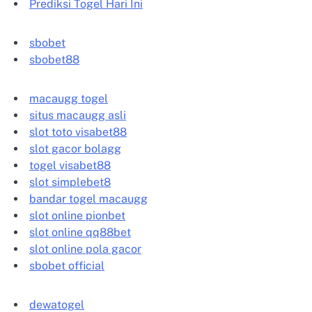
Prediksi Togel Hari Ini
sbobet
sbobet88
macaugg togel
situs macaugg asli
slot toto visabet88
slot gacor bolagg
togel visabet88
slot simplebet8
bandar togel macaugg
slot online pionbet
slot online qq88bet
slot online pola gacor
sbobet official
dewatogel