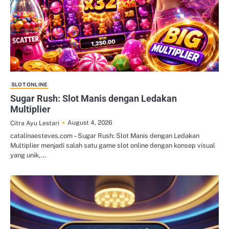
SLOT ONLINE
Sugar Rush: Slot Manis dengan Ledakan
Multiplier
August 4, 2026
Citra Ayu Lestari
catalinaesteves.com – Sugar Rush: Slot Manis dengan Ledakan
Multiplier menjadi salah satu game slot online dengan konsep visual
yang unik,…