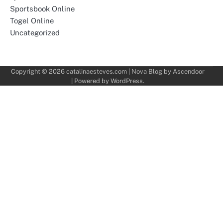
Sportsbook Online
Togel Online
Uncategorized
Copyright © 2026
catalinaesteves.com
| Nova Blog by
Ascendoor
| Powered by
WordPress
.