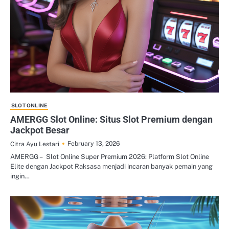
SLOT ONLINE
AMERGG Slot Online: Situs Slot Premium dengan
Jackpot Besar
February 13, 2026
Citra Ayu Lestari
AMERGG – Slot Online Super Premium 2026: Platform Slot Online
Elite dengan Jackpot Raksasa menjadi incaran banyak pemain yang
ingin…