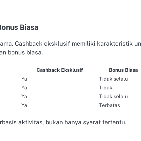
Bonus Biasa
ma. Cashback eksklusif memiliki karakteristik un
an bonus biasa.
Cashback Eksklusif
Bonus Biasa
Ya
Tidak selalu
Ya
Tidak
Ya
Tidak selalu
Ya
Terbatas
asis aktivitas, bukan hanya syarat tertentu.