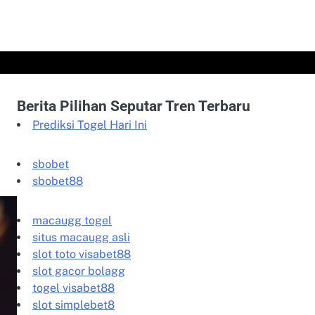
Berita Pilihan Seputar Tren Terbaru
Prediksi Togel Hari Ini
sbobet
sbobet88
macaugg togel
situs macaugg asli
slot toto visabet88
slot gacor bolagg
togel visabet88
slot simplebet8