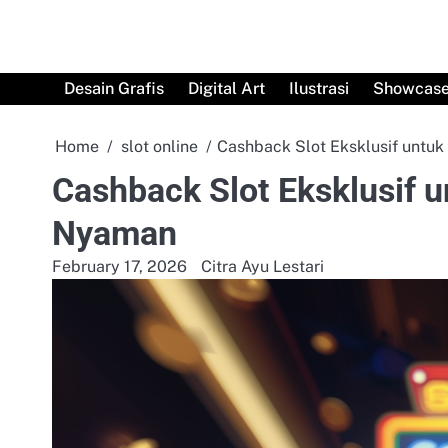
Skip
to
content
Desain Grafis
Digital Art
Ilustrasi
Showcase
Home
slot online
Cashback Slot Eksklusif unt
Cashback Slot Eksklusif 
Nyaman
February 17, 2026
Citra Ayu Lestari