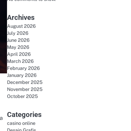
Archives
August 2026
July 2026
June 2026
May 2026
April 2026
March 2026
February 2026
January 2026
December 2025
November 2025
October 2025
Categories
ga
casino online
Desain Grafis