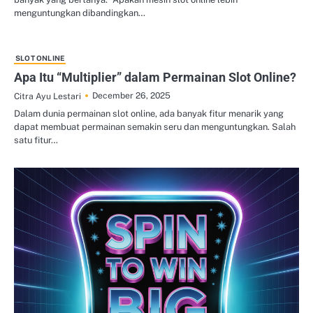
menguntungkan dibandingkan…
SLOT ONLINE
Apa Itu “Multiplier” dalam Permainan Slot Online?
December 26, 2025
Citra Ayu Lestari
Dalam dunia permainan slot online, ada banyak fitur menarik yang
dapat membuat permainan semakin seru dan menguntungkan. Salah
satu fitur…