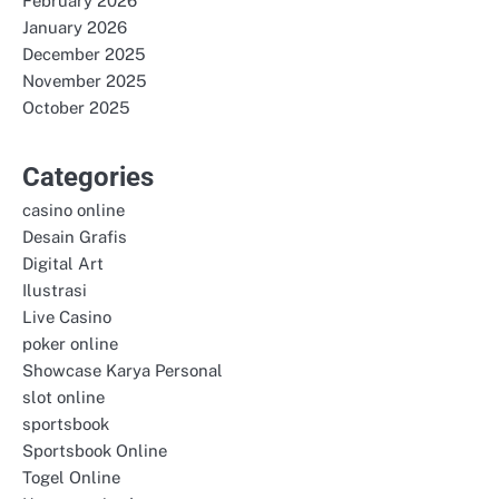
February 2026
January 2026
December 2025
November 2025
October 2025
Categories
casino online
Desain Grafis
Digital Art
Ilustrasi
Live Casino
poker online
Showcase Karya Personal
slot online
sportsbook
Sportsbook Online
Togel Online