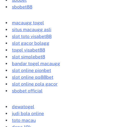
sbobet
sbobet88
macaugg togel
situs macaugg asli
slot toto visabet88
slot gacor bolagg
togel visabet88
slot simplebet8
bandar togel macaugg
slot online pionbet
slot online qq88bet
slot online pola gacor
sbobet official
dewatogel
judi bola online
toto macau