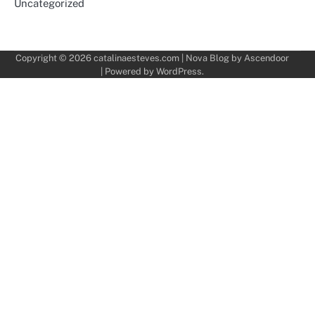
Uncategorized
Copyright © 2026
catalinaesteves.com
| Nova Blog by
Ascendoor
| Powered by
WordPress
.