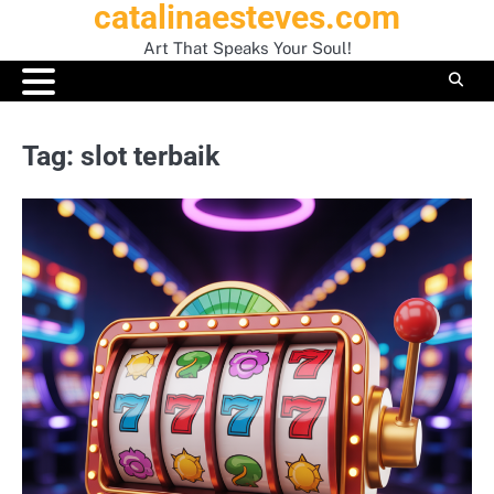
catalinaesteves.com
Skip
to
Art That Speaks Your Soul!
content
Tag:
slot terbaik