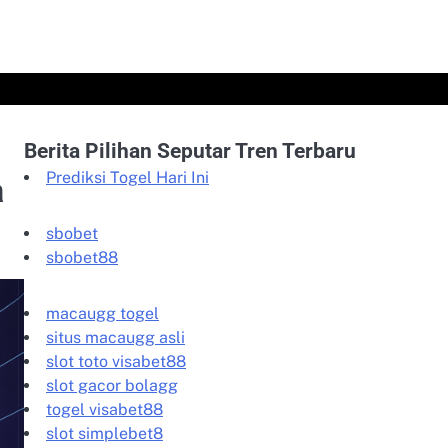
Berita Pilihan Seputar Tren Terbaru
Prediksi Togel Hari Ini
a
sbobet
sbobet88
macaugg togel
situs macaugg asli
slot toto visabet88
slot gacor bolagg
togel visabet88
slot simplebet8