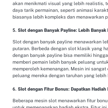
akan menikmati visual yang lebih realistis, 
daya tarik permainan, seperti animasi karak
biasanya lebih kompleks dan menawarkan pe
5.
Slot dengan Banyak Payline: Lebih Banya
Slot dengan banyak payline menawarkan le
putaran. Berbeda dengan slot klasik yang h
dengan banyak payline bisa memiliki hingga
memberi pemain lebih banyak peluang unt
memperoleh kemenangan. Mesin ini sangat 
peluang mereka dengan taruhan yang lebih 
6.
Slot dengan Fitur Bonus: Dapatkan Hadiah
Beberapa mesin slot menawarkan fitur bo
untuk memenangkan hadiah ekstra. Fitur ini 