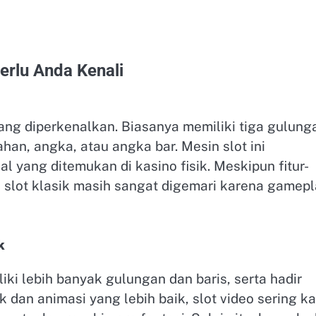
erlu Anda Kenali
yang diperkenalkan. Biasanya memiliki tiga gulung
an, angka, atau angka bar. Mesin slot ini
l yang ditemukan di kasino fisik. Meskipun fitur-
i, slot klasik masih sangat digemari karena gamep
k
iki lebih banyak gulungan dan baris, serta hadir
 dan animasi yang lebih baik, slot video sering ka