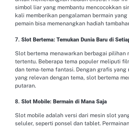
simbol liar yang membantu mencocokkan sim
kali memberikan pengalaman bermain yang
pemain bisa memenangkan hadiah tambahan 
7.
Slot Bertema: Temukan Dunia Baru di Setia
Slot bertema menawarkan berbagai pilihan 
tertentu. Beberapa tema populer meliputi fi
dan tema-tema fantasi. Dengan grafis yang
yang relevan dengan tema, slot bertema me
putaran.
8.
Slot Mobile: Bermain di Mana Saja
Slot mobile adalah versi dari mesin slot ya
seluler, seperti ponsel dan tablet. Permai