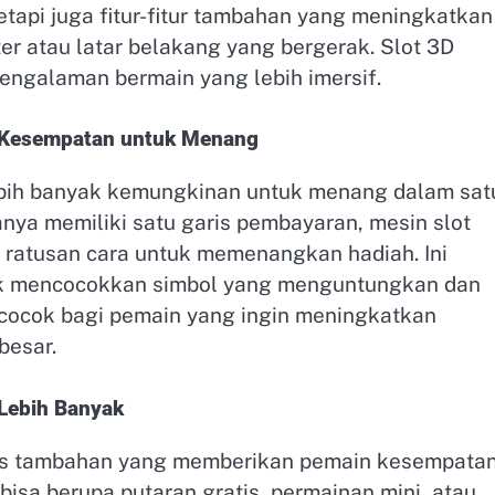
tetapi juga fitur-fitur tambahan yang meningkatkan
ter atau latar belakang yang bergerak. Slot 3D
ngalaman bermain yang lebih imersif.
k Kesempatan untuk Menang
bih banyak kemungkinan untuk menang dalam sat
anya memiliki satu garis pembayaran, mesin slot
 ratusan cara untuk memenangkan hadiah. Ini
uk mencocokkan simbol yang menguntungkan dan
cocok bagi pemain yang ingin meningkatkan
besar.
 Lebih Banyak
nus tambahan yang memberikan pemain kesempata
bisa berupa putaran gratis, permainan mini, atau