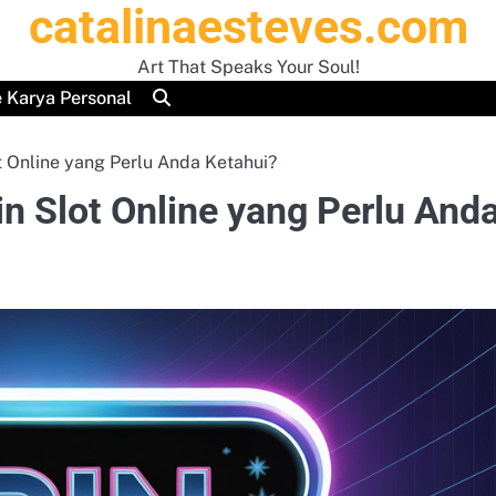
catalinaesteves.com
Art That Speaks Your Soul!
 Karya Personal
t Online yang Perlu Anda Ketahui?
n Slot Online yang Perlu And