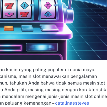
an kasino yang paling populer di dunia maya.
mekanisme, mesin slot menawarkan pengalaman
un, tahukah Anda bahwa tidak semua mesin slot
sa Anda pilih, masing-masing dengan karakteristik
a mendalam mengenai jenis-jenis mesin slot online
kan peluang kemenangan –
catalinaesteves