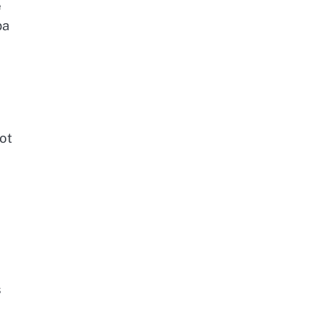
e
pa
ot
s