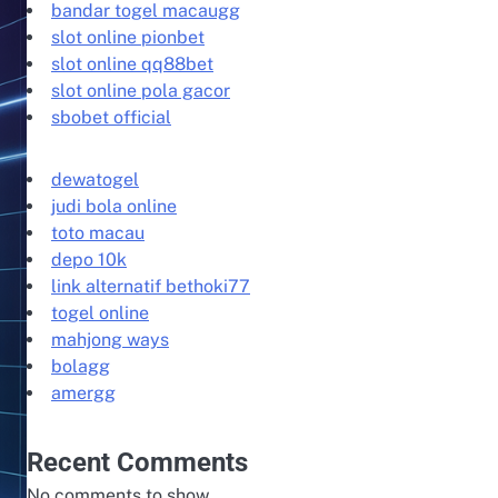
bandar togel macaugg
slot online pionbet
slot online qq88bet
slot online pola gacor
sbobet official
dewatogel
judi bola online
toto macau
depo 10k
link alternatif bethoki77
togel online
mahjong ways
bolagg
amergg
Recent Comments
No comments to show.