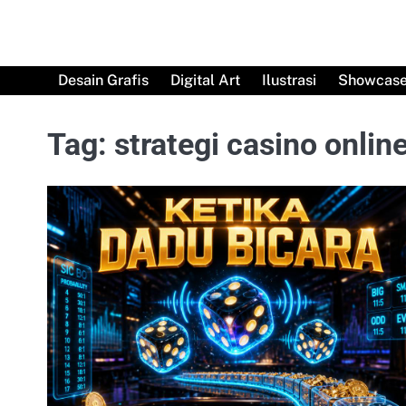
Skip
to
content
Desain Grafis
Digital Art
Ilustrasi
Showcase
Tag:
strategi casino onlin