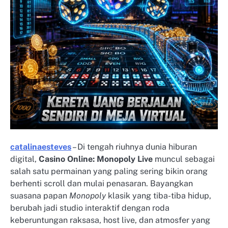
catalinaesteves
– Di tengah riuhnya dunia hiburan
digital,
Casino Online: Monopoly Live
muncul sebagai
salah satu permainan yang paling sering bikin orang
berhenti scroll dan mulai penasaran. Bayangkan
suasana papan
Monopoly
klasik yang tiba-tiba hidup,
berubah jadi studio interaktif dengan roda
keberuntungan raksasa, host live, dan atmosfer yang