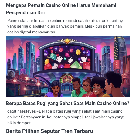
Mengapa Pemain Casino Online Harus Memahami
Pengendalian Diri
Pengendalian diri casino online menjadi salah satu aspek penting
yang sering diabaikan oleh banyak pemain. Meskipun permainan
casino digital menawarkan…
Berapa Batas Rugi yang Sehat Saat Main Casino Online?
catalinaesteves – Berapa batas rugi yang sehat saat main casino
online? Pertanyaan ini kelihatannya simpel, tapi jawabannya yang
bikin dompet…
Berita Pilihan Seputar Tren Terbaru