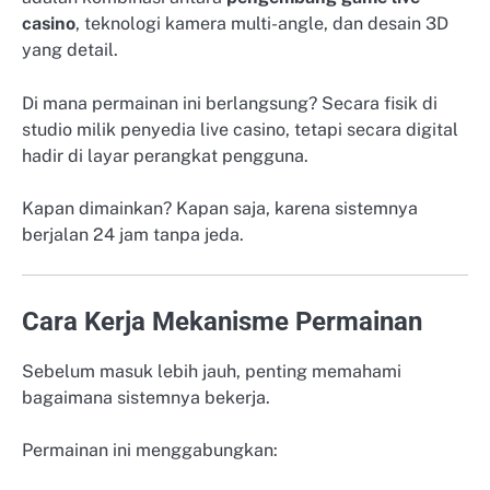
casino
, teknologi kamera multi-angle, dan desain 3D
yang detail.
Di mana permainan ini berlangsung? Secara fisik di
studio milik penyedia live casino, tetapi secara digital
hadir di layar perangkat pengguna.
Kapan dimainkan? Kapan saja, karena sistemnya
berjalan 24 jam tanpa jeda.
Cara Kerja Mekanisme Permainan
Sebelum masuk lebih jauh, penting memahami
bagaimana sistemnya bekerja.
Permainan ini menggabungkan: