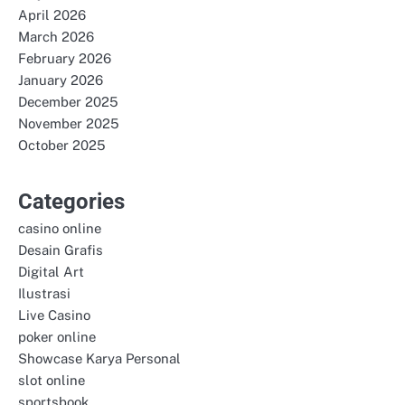
April 2026
March 2026
February 2026
January 2026
December 2025
November 2025
October 2025
Categories
casino online
Desain Grafis
Digital Art
Ilustrasi
Live Casino
poker online
Showcase Karya Personal
slot online
sportsbook