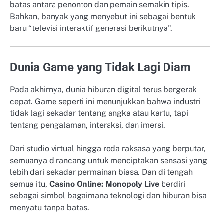
batas antara penonton dan pemain semakin tipis.
Bahkan, banyak yang menyebut ini sebagai bentuk
baru “televisi interaktif generasi berikutnya”.
Dunia Game yang Tidak Lagi Diam
Pada akhirnya, dunia hiburan digital terus bergerak
cepat. Game seperti ini menunjukkan bahwa industri
tidak lagi sekadar tentang angka atau kartu, tapi
tentang pengalaman, interaksi, dan imersi.
Dari studio virtual hingga roda raksasa yang berputar,
semuanya dirancang untuk menciptakan sensasi yang
lebih dari sekadar permainan biasa. Dan di tengah
semua itu,
Casino Online: Monopoly Live
berdiri
sebagai simbol bagaimana teknologi dan hiburan bisa
menyatu tanpa batas.