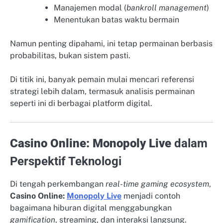
Manajemen modal (
bankroll management
)
Menentukan batas waktu bermain
Namun penting dipahami, ini tetap permainan berbasis
probabilitas, bukan sistem pasti.
Di titik ini, banyak pemain mulai mencari referensi
strategi lebih dalam, termasuk analisis permainan
seperti ini di berbagai platform digital.
Casino Online: Monopoly Live
dalam
Perspektif Teknologi
Di tengah perkembangan
real-time gaming ecosystem
,
Casino Online:
Monopoly Live
menjadi contoh
bagaimana hiburan digital menggabungkan
gamification
, streaming, dan interaksi langsung.