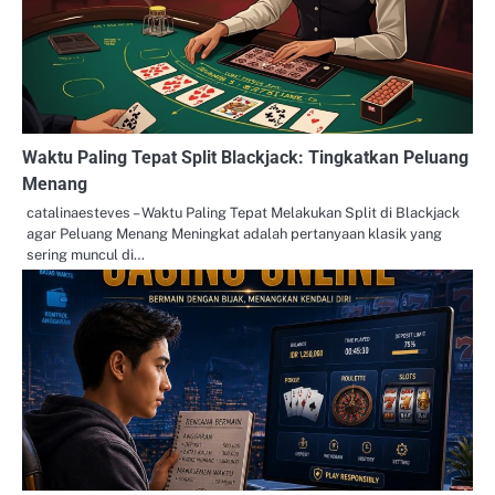
Waktu Paling Tepat Split Blackjack: Tingkatkan Peluang
Menang
catalinaesteves – Waktu Paling Tepat Melakukan Split di Blackjack
agar Peluang Menang Meningkat adalah pertanyaan klasik yang
sering muncul di…