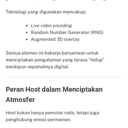
Teknologi yang digunakan mencakup:
Live video encoding
Random Number Generator (RNG)
Augmented 3D overlay
Semua elemen ini bekerja bersamaan untuk
menciptakan pengalaman yang terasa “hidup”
meskipun sepenuhnya digital.
Peran Host dalam Menciptakan
Atmosfer
Host bukan hanya pemutar roda, tetapi juga
penghubung emosi permainan.