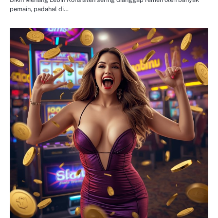
pemain, padahal di…