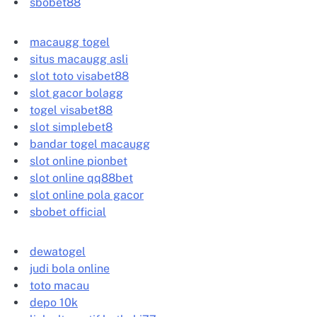
sbobet88
macaugg togel
situs macaugg asli
slot toto visabet88
slot gacor bolagg
togel visabet88
slot simplebet8
bandar togel macaugg
slot online pionbet
slot online qq88bet
slot online pola gacor
sbobet official
dewatogel
judi bola online
toto macau
depo 10k