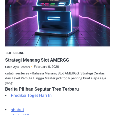
SLOT ONLINE
Strategi Menang Slot AMERGG
February 6, 2026
Citra Ayu Lestari
catalinaesteves – Rahasia Menang Slot AMERGG: Strategi Cerdas
dari Level Pemula Hingga Master jadi topik penting buat siapa saja
yang…
Berita Pilihan Seputar Tren Terbaru
Prediksi Togel Hari Ini
sbobet