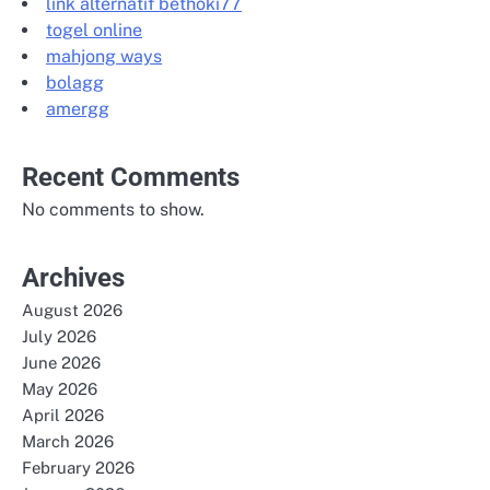
link alternatif bethoki77
togel online
mahjong ways
bolagg
amergg
Recent Comments
No comments to show.
Archives
August 2026
July 2026
June 2026
May 2026
April 2026
March 2026
February 2026