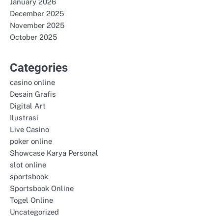
January 2026
December 2025
November 2025
October 2025
Categories
casino online
Desain Grafis
Digital Art
Ilustrasi
Live Casino
poker online
Showcase Karya Personal
slot online
sportsbook
Sportsbook Online
Togel Online
Uncategorized