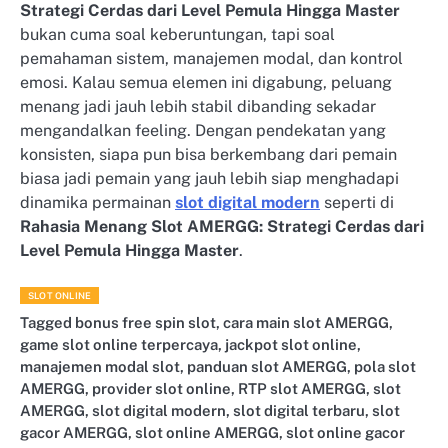
Strategi Cerdas dari Level Pemula Hingga Master
bukan cuma soal keberuntungan, tapi soal
pemahaman sistem, manajemen modal, dan kontrol
emosi. Kalau semua elemen ini digabung, peluang
menang jadi jauh lebih stabil dibanding sekadar
mengandalkan feeling. Dengan pendekatan yang
konsisten, siapa pun bisa berkembang dari pemain
biasa jadi pemain yang jauh lebih siap menghadapi
dinamika permainan
slot digital modern
seperti di
Rahasia Menang Slot AMERGG: Strategi Cerdas dari
Level Pemula Hingga Master
.
SLOT ONLINE
Tagged
bonus free spin slot
,
cara main slot AMERGG
,
game slot online terpercaya
,
jackpot slot online
,
manajemen modal slot
,
panduan slot AMERGG
,
pola slot
AMERGG
,
provider slot online
,
RTP slot AMERGG
,
slot
AMERGG
,
slot digital modern
,
slot digital terbaru
,
slot
gacor AMERGG
,
slot online AMERGG
,
slot online gacor