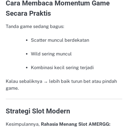
Cara Membaca Momentum Game
Secara Praktis
Tanda game sedang bagus:
Scatter muncul berdekatan
Wild sering muncul
Kombinasi kecil sering terjadi
Kalau sebaliknya → lebih baik turun bet atau pindah
game.
Strategi Slot Modern
Kesimpulannya,
Rahasia Menang Slot AMERGG: