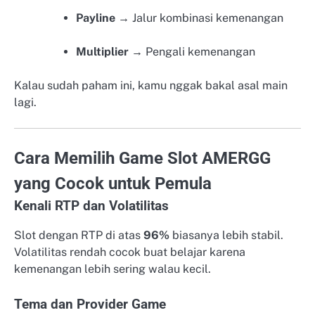
Payline
→ Jalur kombinasi kemenangan
Multiplier
→ Pengali kemenangan
Kalau sudah paham ini, kamu nggak bakal asal main
lagi.
Cara Memilih Game Slot AMERGG
yang Cocok untuk Pemula
Kenali RTP dan Volatilitas
Slot dengan RTP di atas
96%
biasanya lebih stabil.
Volatilitas rendah cocok buat belajar karena
kemenangan lebih sering walau kecil.
Tema dan Provider Game