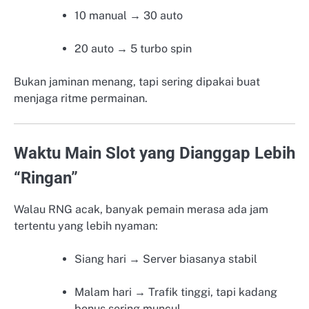
10 manual → 30 auto
20 auto → 5 turbo spin
Bukan jaminan menang, tapi sering dipakai buat
menjaga ritme permainan.
Waktu Main Slot yang Dianggap Lebih
“Ringan”
Walau RNG acak, banyak pemain merasa ada jam
tertentu yang lebih nyaman:
Siang hari → Server biasanya stabil
Malam hari → Trafik tinggi, tapi kadang
bonus sering muncul