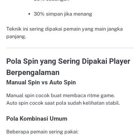
30% simpan jika menang
Teknik ini sering dipakai pemain yang main jangka
panjang.
Pola Spin yang Sering Dipakai Player
Berpengalaman
Manual Spin vs Auto Spin
Manual spin cocok buat membaca ritme game.
Auto spin cocok saat pola sudah kelihatan stabil.
Pola Kombinasi Umum
Beberapa pemain sering pakai: