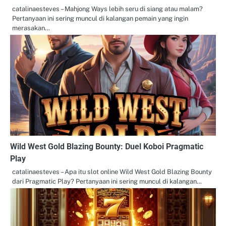
catalinaesteves – Mahjong Ways lebih seru di siang atau malam?
Pertanyaan ini sering muncul di kalangan pemain yang ingin
merasakan…
Wild West Gold Blazing Bounty: Duel Koboi Pragmatic
Play
catalinaesteves – Apa itu slot online Wild West Gold Blazing Bounty
dari Pragmatic Play? Pertanyaan ini sering muncul di kalangan…