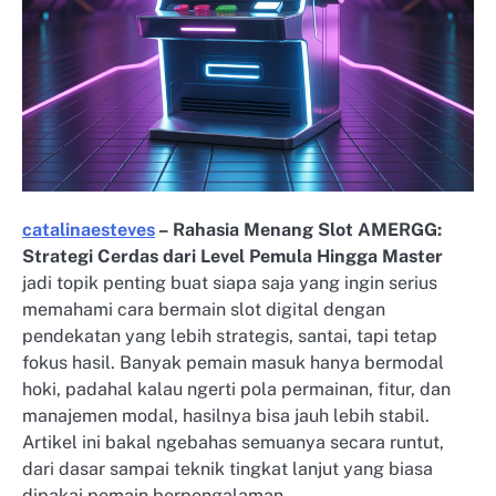
catalinaesteves
– Rahasia Menang Slot AMERGG:
Strategi Cerdas dari Level Pemula Hingga Master
jadi topik penting buat siapa saja yang ingin serius
memahami cara bermain slot digital dengan
pendekatan yang lebih strategis, santai, tapi tetap
fokus hasil. Banyak pemain masuk hanya bermodal
hoki, padahal kalau ngerti pola permainan, fitur, dan
manajemen modal, hasilnya bisa jauh lebih stabil.
Artikel ini bakal ngebahas semuanya secara runtut,
dari dasar sampai teknik tingkat lanjut yang biasa
dipakai pemain berpengalaman.