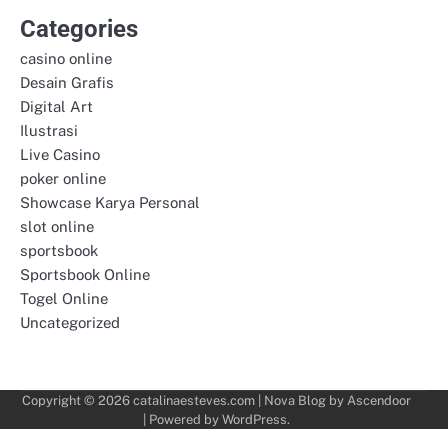
Categories
casino online
Desain Grafis
Digital Art
Ilustrasi
Live Casino
poker online
Showcase Karya Personal
slot online
sportsbook
Sportsbook Online
Togel Online
Uncategorized
Copyright © 2026
catalinaesteves.com
| Nova Blog by
Ascendoor
| Powered by
WordPress
.