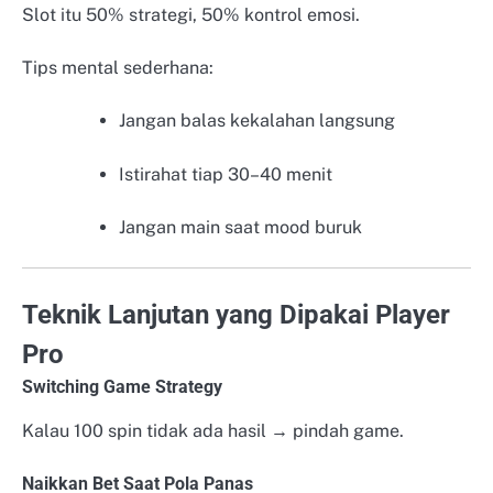
Slot itu 50% strategi, 50% kontrol emosi.
Tips mental sederhana:
Jangan balas kekalahan langsung
Istirahat tiap 30–40 menit
Jangan main saat mood buruk
Teknik Lanjutan yang Dipakai Player
Pro
Switching Game Strategy
Kalau 100 spin tidak ada hasil → pindah game.
Naikkan Bet Saat Pola Panas