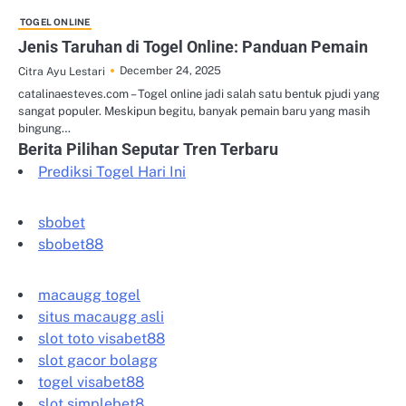
TOGEL ONLINE
Jenis Taruhan di Togel Online: Panduan Pemain
December 24, 2025
Citra Ayu Lestari
catalinaesteves.com – Togel online jadi salah satu bentuk pjudi yang
sangat populer. Meskipun begitu, banyak pemain baru yang masih
bingung…
Berita Pilihan Seputar Tren Terbaru
Prediksi Togel Hari Ini
sbobet
sbobet88
macaugg togel
situs macaugg asli
slot toto visabet88
slot gacor bolagg
togel visabet88
slot simplebet8