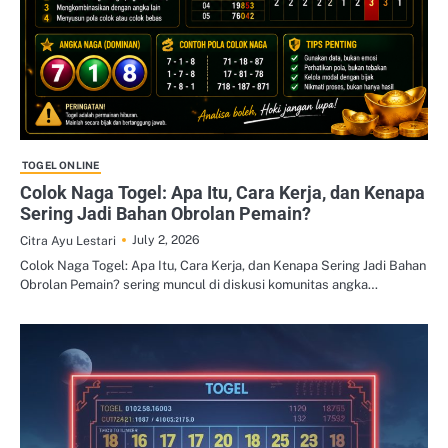
TOGEL ONLINE
Colok Naga Togel: Apa Itu, Cara Kerja, dan Kenapa
Sering Jadi Bahan Obrolan Pemain?
July 2, 2026
Citra Ayu Lestari
Colok Naga Togel: Apa Itu, Cara Kerja, dan Kenapa Sering Jadi Bahan
Obrolan Pemain? sering muncul di diskusi komunitas angka…