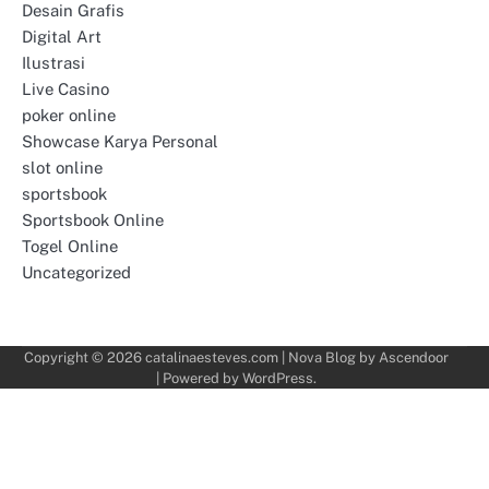
Desain Grafis
Digital Art
Ilustrasi
Live Casino
poker online
Showcase Karya Personal
slot online
sportsbook
Sportsbook Online
Togel Online
Uncategorized
Copyright © 2026
catalinaesteves.com
| Nova Blog by
Ascendoor
| Powered by
WordPress
.