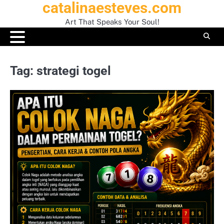
catalinaesteves.com
Skip
to
Art That Speaks Your Soul!
content
Tag:
strategi togel