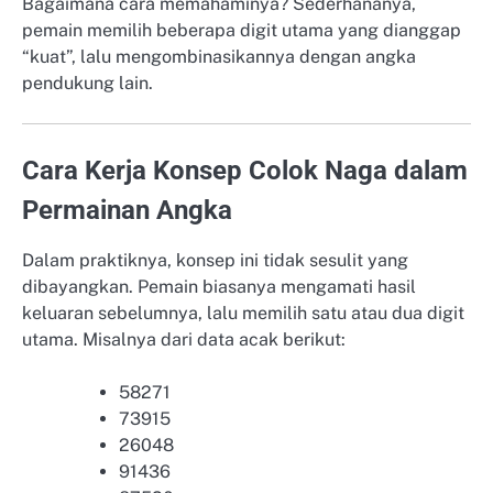
Bagaimana cara memahaminya? Sederhananya,
pemain memilih beberapa digit utama yang dianggap
“kuat”, lalu mengombinasikannya dengan angka
pendukung lain.
Cara Kerja Konsep Colok Naga dalam
Permainan Angka
Dalam praktiknya, konsep ini tidak sesulit yang
dibayangkan. Pemain biasanya mengamati hasil
keluaran sebelumnya, lalu memilih satu atau dua digit
utama. Misalnya dari data acak berikut:
58271
73915
26048
91436