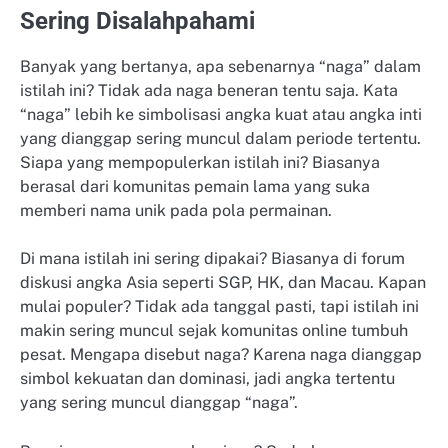
Sering Disalahpahami
Banyak yang bertanya, apa sebenarnya “naga” dalam
istilah ini? Tidak ada naga beneran tentu saja. Kata
“naga” lebih ke simbolisasi angka kuat atau angka inti
yang dianggap sering muncul dalam periode tertentu.
Siapa yang mempopulerkan istilah ini? Biasanya
berasal dari komunitas pemain lama yang suka
memberi nama unik pada pola permainan.
Di mana istilah ini sering dipakai? Biasanya di forum
diskusi angka Asia seperti SGP, HK, dan Macau. Kapan
mulai populer? Tidak ada tanggal pasti, tapi istilah ini
makin sering muncul sejak komunitas online tumbuh
pesat. Mengapa disebut naga? Karena naga dianggap
simbol kekuatan dan dominasi, jadi angka tertentu
yang sering muncul dianggap “naga”.