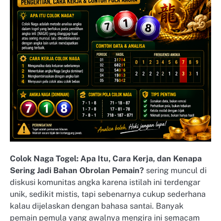
Colok Naga Togel: Apa Itu, Cara Kerja, dan Kenapa
Sering Jadi Bahan Obrolan Pemain?
sering muncul di
diskusi komunitas angka karena istilah ini terdengar
unik, sedikit mistis, tapi sebenarnya cukup sederhana
kalau dijelaskan dengan bahasa santai. Banyak
pemain pemula yang awalnya mengira ini semacam