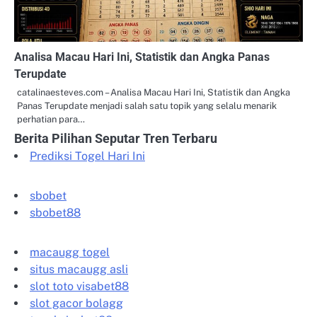
Analisa Macau Hari Ini, Statistik dan Angka Panas
Terupdate
catalinaesteves.com – Analisa Macau Hari Ini, Statistik dan Angka
Panas Terupdate menjadi salah satu topik yang selalu menarik
perhatian para…
Berita Pilihan Seputar Tren Terbaru
Prediksi Togel Hari Ini
sbobet
sbobet88
macaugg togel
situs macaugg asli
slot toto visabet88
slot gacor bolagg