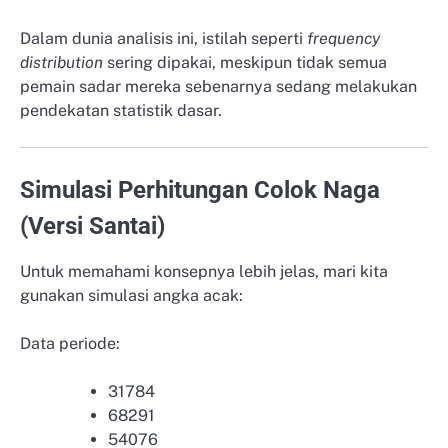
Dalam dunia analisis ini, istilah seperti
frequency
distribution
sering dipakai, meskipun tidak semua
pemain sadar mereka sebenarnya sedang melakukan
pendekatan statistik dasar.
Simulasi Perhitungan Colok Naga
(Versi Santai)
Untuk memahami konsepnya lebih jelas, mari kita
gunakan simulasi angka acak:
Data periode:
31784
68291
54076