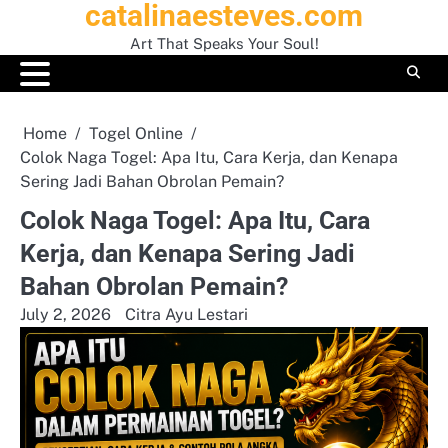
catalinaesteves.com
Skip
to
Art That Speaks Your Soul!
content
Home
Togel Online
Colok Naga Togel: Apa Itu, Cara Kerja, dan Kenapa
Sering Jadi Bahan Obrolan Pemain?
Colok Naga Togel: Apa Itu, Cara
Kerja, dan Kenapa Sering Jadi
Bahan Obrolan Pemain?
July 2, 2026
Citra Ayu Lestari