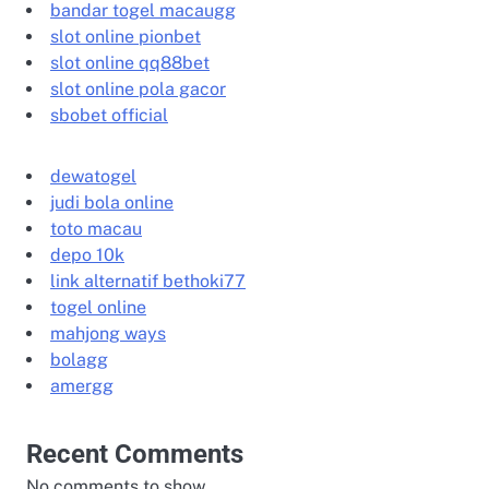
bandar togel macaugg
slot online pionbet
slot online qq88bet
slot online pola gacor
sbobet official
dewatogel
judi bola online
toto macau
depo 10k
link alternatif bethoki77
togel online
mahjong ways
bolagg
amergg
Recent Comments
No comments to show.