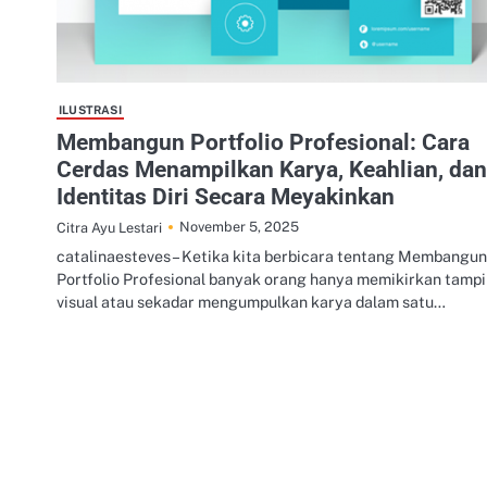
ILUSTRASI
Membangun Portfolio Profesional: Cara
Cerdas Menampilkan Karya, Keahlian, dan
Identitas Diri Secara Meyakinkan
November 5, 2025
Citra Ayu Lestari
catalinaesteves – Ketika kita berbicara tentang Membangun
Portfolio Profesional banyak orang hanya memikirkan tampi
visual atau sekadar mengumpulkan karya dalam satu…