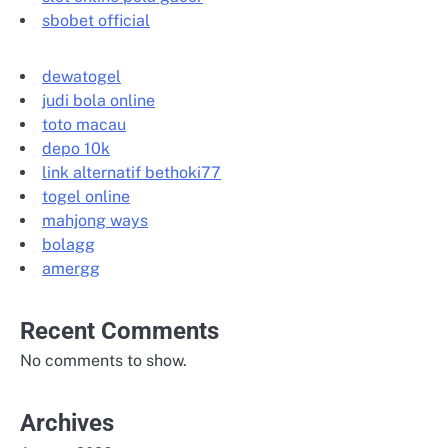
sbobet official
dewatogel
judi bola online
toto macau
depo 10k
link alternatif bethoki77
togel online
mahjong ways
bolagg
amergg
Recent Comments
No comments to show.
Archives