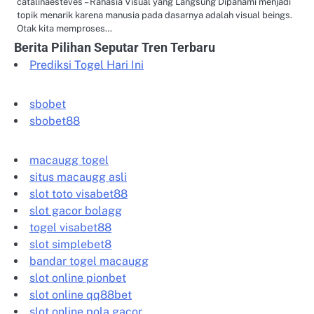
catalinaesteves – Rahasia Visual yang Langsung Dipahami menjadi
topik menarik karena manusia pada dasarnya adalah visual beings.
Otak kita memproses…
Berita Pilihan Seputar Tren Terbaru
Prediksi Togel Hari Ini
sbobet
sbobet88
macaugg togel
situs macaugg asli
slot toto visabet88
slot gacor bolagg
togel visabet88
slot simplebet8
bandar togel macaugg
slot online pionbet
slot online qq88bet
slot online pola gacor