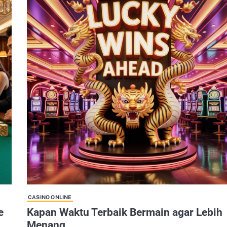
CASINO ONLINE
e
Kapan Waktu Terbaik Bermain agar Lebih
Menang