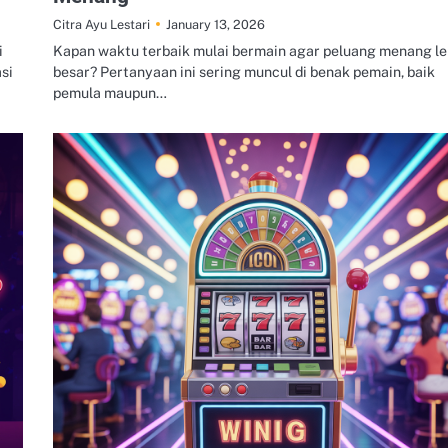
January 13, 2026
Citra Ayu Lestari
i
Kapan waktu terbaik mulai bermain agar peluang menang le
si
besar? Pertanyaan ini sering muncul di benak pemain, baik
pemula maupun…