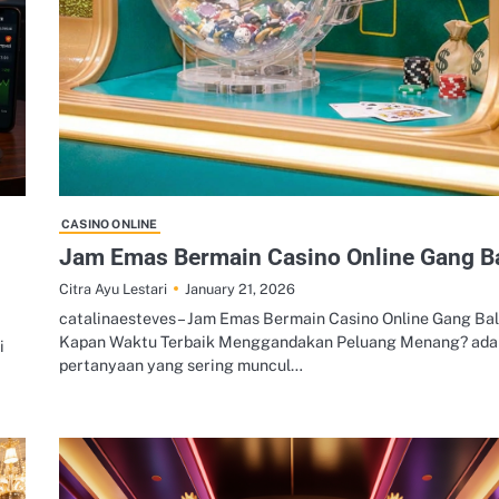
CASINO ONLINE
Jam Emas Bermain Casino Online Gang Ba
January 21, 2026
Citra Ayu Lestari
catalinaesteves – Jam Emas Bermain Casino Online Gang Bal
Kapan Waktu Terbaik Menggandakan Peluang Menang? ada
i
pertanyaan yang sering muncul…