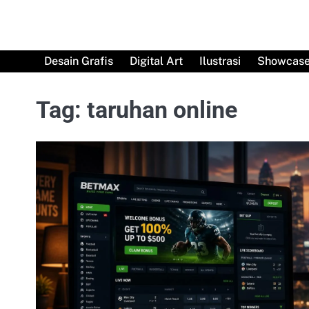
Skip
to
content
Desain Grafis
Digital Art
Ilustrasi
Showcase
Tag:
taruhan online