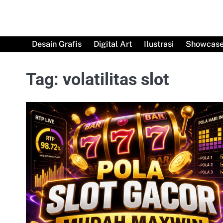
Skip
to
content
Desain Grafis
Digital Art
Ilustrasi
Showcase
Tag:
volatilitas slot