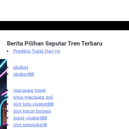
Berita Pilihan Seputar Tren Terbaru
Prediksi Togel Hari Ini
sbobet
sbobet88
macaugg togel
situs macaugg asli
slot toto visabet88
slot gacor bolagg
togel visabet88
slot simplebet8