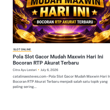
SLOT ONLINE
Pola Slot Gacor Mudah Maxwin Hari Ini
Bocoran RTP Akurat Terbaru
July 6, 2026
Citra Ayu Lestari
catalinaesteves.com – Pola Slot Gacor Mudah Maxwin Hari I
Bocoran RTP Akurat Terbaru menjadi salah satu topik yang
paling sering…