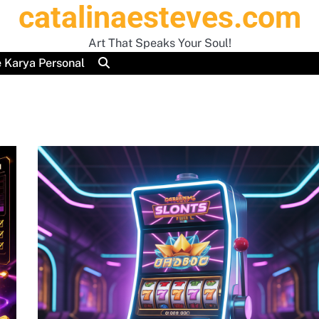
catalinaesteves.com
Art That Speaks Your Soul!
 Karya Personal