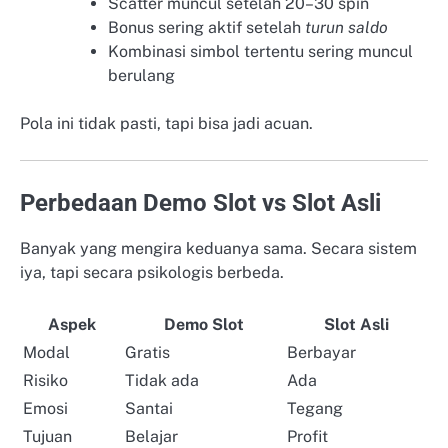
Scatter muncul setelah 20–30 spin
Bonus sering aktif setelah
turun saldo
Kombinasi simbol tertentu sering muncul
berulang
Pola ini tidak pasti, tapi bisa jadi acuan.
Perbedaan Demo Slot vs Slot Asli
Banyak yang mengira keduanya sama. Secara sistem
iya, tapi secara psikologis berbeda.
Aspek
Demo Slot
Slot Asli
Modal
Gratis
Berbayar
Risiko
Tidak ada
Ada
Emosi
Santai
Tegang
Tujuan
Belajar
Profit