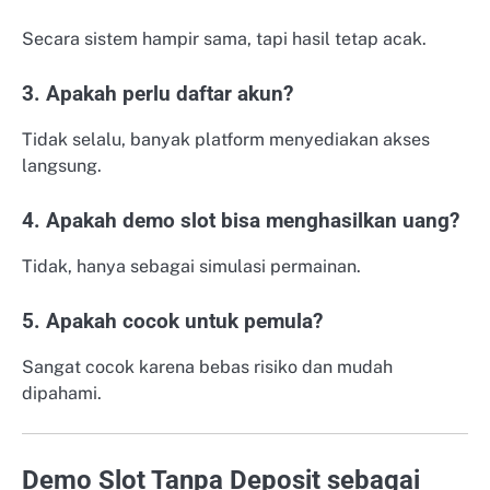
Secara sistem hampir sama, tapi hasil tetap acak.
3. Apakah perlu daftar akun?
Tidak selalu, banyak platform menyediakan akses
langsung.
4. Apakah demo slot bisa menghasilkan uang?
Tidak, hanya sebagai simulasi permainan.
5. Apakah cocok untuk pemula?
Sangat cocok karena bebas risiko dan mudah
dipahami.
Demo Slot Tanpa Deposit sebagai