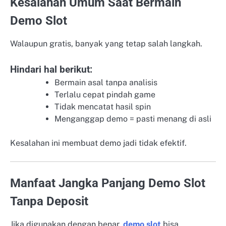
Kesalahan Umum Saat Bermain
Demo Slot
Walaupun gratis, banyak yang tetap salah langkah.
Hindari hal berikut:
Bermain asal tanpa analisis
Terlalu cepat pindah game
Tidak mencatat hasil spin
Menganggap demo = pasti menang di asli
Kesalahan ini membuat demo jadi tidak efektif.
Manfaat Jangka Panjang Demo Slot
Tanpa Deposit
Jika digunakan dengan benar,
demo slot
bisa