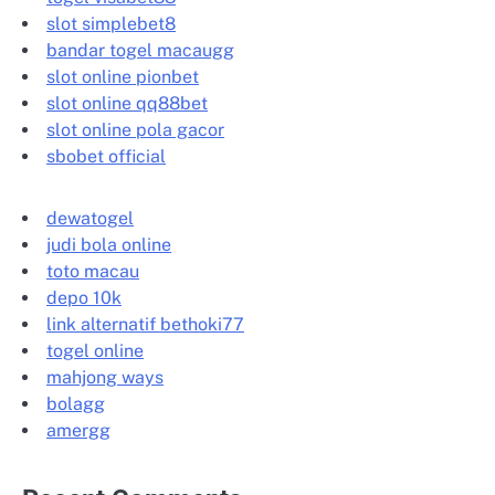
slot simplebet8
bandar togel macaugg
slot online pionbet
slot online qq88bet
slot online pola gacor
sbobet official
dewatogel
judi bola online
toto macau
depo 10k
link alternatif bethoki77
togel online
mahjong ways
bolagg
amergg