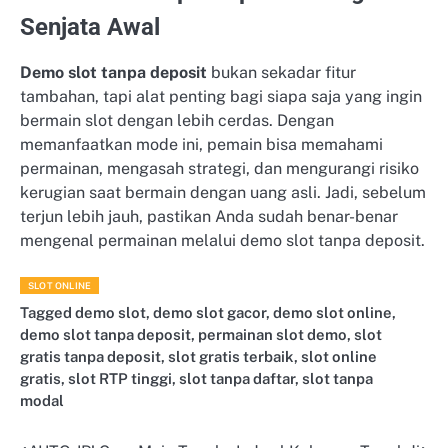
Senjata Awal
Demo slot tanpa deposit
bukan sekadar fitur
tambahan, tapi alat penting bagi siapa saja yang ingin
bermain slot dengan lebih cerdas. Dengan
memanfaatkan mode ini, pemain bisa memahami
permainan, mengasah strategi, dan mengurangi risiko
kerugian saat bermain dengan uang asli. Jadi, sebelum
terjun lebih jauh, pastikan Anda sudah benar-benar
mengenal permainan melalui demo slot tanpa deposit.
SLOT ONLINE
Tagged
demo slot
,
demo slot gacor
,
demo slot online
,
demo slot tanpa deposit
,
permainan slot demo
,
slot
gratis tanpa deposit
,
slot gratis terbaik
,
slot online
gratis
,
slot RTP tinggi
,
slot tanpa daftar
,
slot tanpa
modal