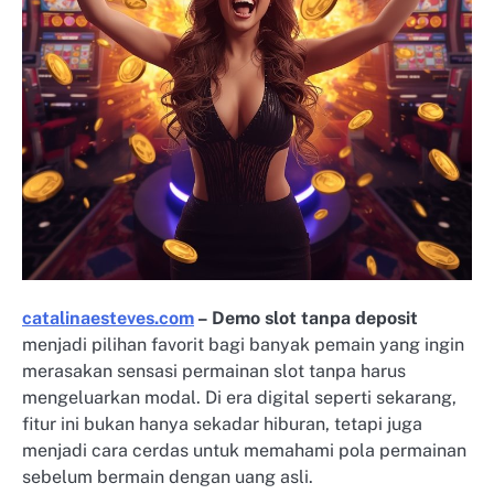
catalinaesteves.com
– Demo slot tanpa deposit
menjadi pilihan favorit bagi banyak pemain yang ingin
merasakan sensasi permainan slot tanpa harus
mengeluarkan modal. Di era digital seperti sekarang,
fitur ini bukan hanya sekadar hiburan, tetapi juga
menjadi cara cerdas untuk memahami pola permainan
sebelum bermain dengan uang asli.