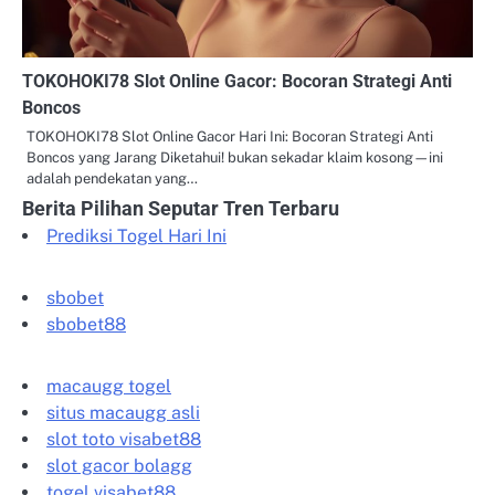
TOKOHOKI78 Slot Online Gacor: Bocoran Strategi Anti
Boncos
TOKOHOKI78 Slot Online Gacor Hari Ini: Bocoran Strategi Anti
Boncos yang Jarang Diketahui! bukan sekadar klaim kosong—ini
adalah pendekatan yang…
Berita Pilihan Seputar Tren Terbaru
Prediksi Togel Hari Ini
sbobet
sbobet88
macaugg togel
situs macaugg asli
slot toto visabet88
slot gacor bolagg
togel visabet88