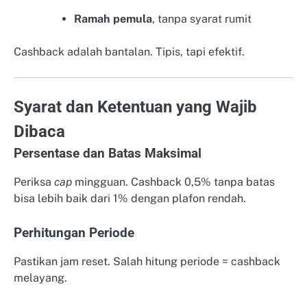
Ramah pemula
, tanpa syarat rumit
Cashback adalah bantalan. Tipis, tapi efektif.
Syarat dan Ketentuan yang Wajib
Dibaca
Persentase dan Batas Maksimal
Periksa
cap
mingguan. Cashback 0,5% tanpa batas
bisa lebih baik dari 1% dengan plafon rendah.
Perhitungan Periode
Pastikan jam reset. Salah hitung periode = cashback
melayang.