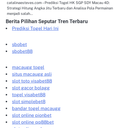
catalinaesteves.com – Prediksi Togel HK SGP SDY Macau 4D:
Strategi Hitung Angka Jitu Terbaru dan Analisa Pola Permainan
menjadi salah…
Berita Pilihan Seputar Tren Terbaru
Prediksi Togel Hari Ini
sbobet
sbobet88
macaugg togel
situs macaugg asli
slot toto visabet88
slot gacor bolagg
togel visabet88
slot simplebet8
bandar togel macaugg
slot online pionbet
slot online qq88bet