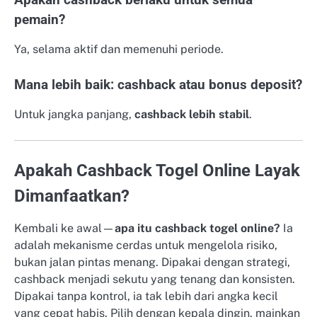
pemain?
Ya, selama aktif dan memenuhi periode.
Mana lebih baik: cashback atau bonus deposit?
Untuk jangka panjang,
cashback lebih stabil
.
Apakah Cashback Togel Online Layak
Dimanfaatkan?
Kembali ke awal—
apa itu cashback togel online?
Ia
adalah mekanisme cerdas untuk mengelola risiko,
bukan jalan pintas menang. Dipakai dengan strategi,
cashback menjadi sekutu yang tenang dan konsisten.
Dipakai tanpa kontrol, ia tak lebih dari angka kecil
yang cepat habis. Pilih dengan kepala dingin, mainkan