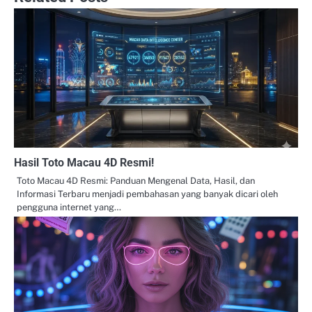
Hasil Toto Macau 4D Resmi!
Toto Macau 4D Resmi: Panduan Mengenal Data, Hasil, dan
Informasi Terbaru menjadi pembahasan yang banyak dicari oleh
pengguna internet yang…