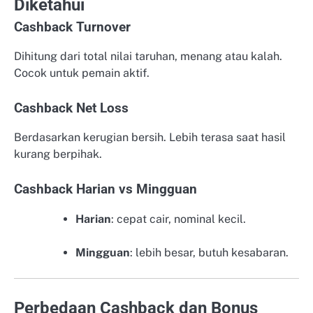
Diketahui
Cashback Turnover
Dihitung dari total nilai taruhan, menang atau kalah.
Cocok untuk pemain aktif.
Cashback Net Loss
Berdasarkan kerugian bersih. Lebih terasa saat hasil
kurang berpihak.
Cashback Harian vs Mingguan
Harian
: cepat cair, nominal kecil.
Mingguan
: lebih besar, butuh kesabaran.
Perbedaan Cashback dan Bonus