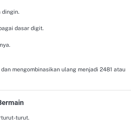
dingin.
gai dasar digit.
nya.
ah dan mengombinasikan ulang menjadi 2481 atau
Bermain
urut-turut.