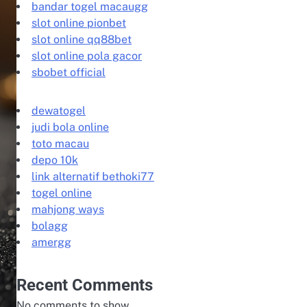
bandar togel macaugg
slot online pionbet
slot online qq88bet
slot online pola gacor
sbobet official
dewatogel
judi bola online
toto macau
depo 10k
link alternatif bethoki77
togel online
mahjong ways
bolagg
amergg
Recent Comments
No comments to show.