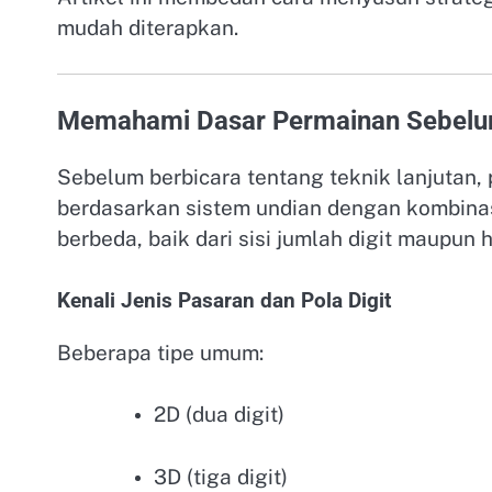
mudah diterapkan.
Memahami Dasar Permainan Sebelu
Sebelum berbicara tentang teknik lanjutan,
berdasarkan sistem undian dengan kombinasi
berbeda, baik dari sisi jumlah digit maupun 
Kenali Jenis Pasaran dan Pola Digit
Beberapa tipe umum:
2D (dua digit)
3D (tiga digit)