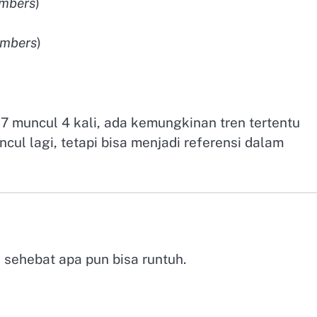
umbers
)
umbers
)
a 7 muncul 4 kali, ada kemungkinan tren tertentu
cul lagi, tetapi bisa menjadi referensi dalam
 sehebat apa pun bisa runtuh.