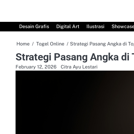
Skip
to
content
Desain Grafis
Digital Art
Ilustrasi
Showcase
Home
Togel Online
Strategi Pasang Angka di To
Strategi Pasang Angka di 
February 12, 2026
Citra Ayu Lestari