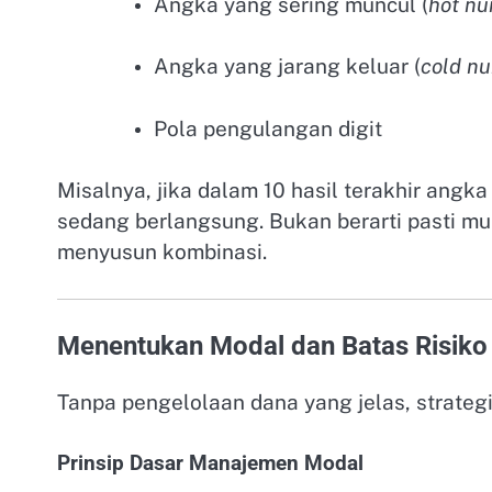
Angka yang sering muncul (
hot n
Angka yang jarang keluar (
cold n
Pola pengulangan digit
Misalnya, jika dalam 10 hasil terakhir angk
sedang berlangsung. Bukan berarti pasti mun
menyusun kombinasi.
Menentukan Modal dan Batas Risiko
Tanpa pengelolaan dana yang jelas, strategi
Prinsip Dasar Manajemen Modal