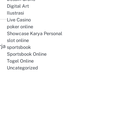
Digital Art
Ilustrasi
Live Casino
poker online
Showcase Karya Personal
slot online
rja
sportsbook
Sportsbook Online
Togel Online
Uncategorized